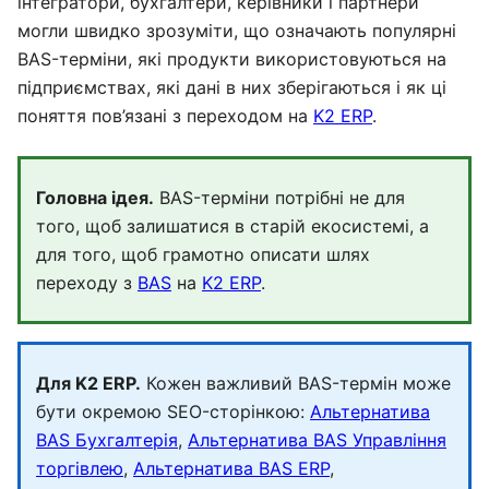
інтегратори, бухгалтери, керівники і партнери
могли швидко зрозуміти, що означають популярні
BAS-терміни, які продукти використовуються на
підприємствах, які дані в них зберігаються і як ці
поняття пов’язані з переходом на
K2 ERP
.
Головна ідея.
BAS-терміни потрібні не для
того, щоб залишатися в старій екосистемі, а
для того, щоб грамотно описати шлях
переходу з
BAS
на
K2 ERP
.
Для K2 ERP.
Кожен важливий BAS-термін може
бути окремою SEO-сторінкою:
Альтернатива
BAS Бухгалтерія
,
Альтернатива BAS Управління
торгівлею
,
Альтернатива BAS ERP
,