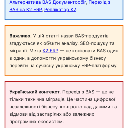
Альтернатива BAS Документообіг
,
Перехід з
BAS на K2 ERP
,
Реплікатор K2
.
Важливо.
У цій статті назви BAS-продуктів
згадуються як об’єкти аналізу, SEO-пошуку та
міграції. Мета
K2 ERP
— не копіювати BAS один
в один, а допомогти українському бізнесу
перейти на сучасну українську ERP-платформу.
Український контекст.
Перехід з BAS — це не
тільки технічна міграція. Це частина цифрової
незалежності бізнесу, контролю над даними та
відмови від застарілих або залежних
програмних екосистем.