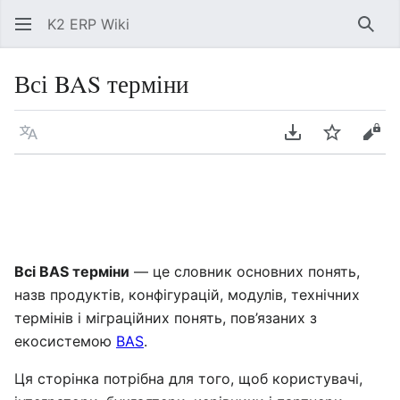
K2 ERP Wiki
Знай
Всі BAS терміни
Мова
Завантажити P
Спостері
Пер
Всі BAS терміни
— це словник основних понять,
назв продуктів, конфігурацій, модулів, технічних
термінів і міграційних понять, пов’язаних з
екосистемою
BAS
.
Ця сторінка потрібна для того, щоб користувачі,