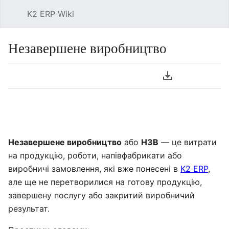
K2 ERP Wiki
Знай
Незавершене виробництво
Мова
Завантажити P
Спостері
Пер
Незавершене виробництво
або
НЗВ
— це витрати
на продукцію, роботи, напівфабрикати або
виробничі замовлення, які вже понесені в
K2 ERP
,
але ще не перетворилися на готову продукцію,
завершену послугу або закритий виробничий
результат.