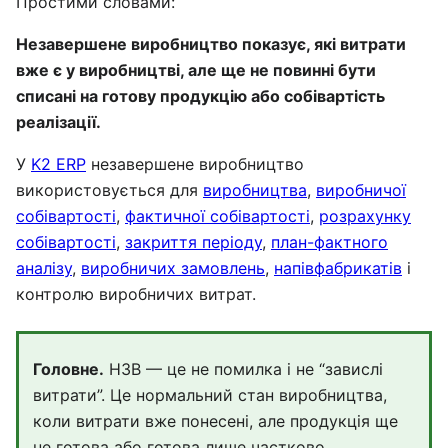
Простими словами:
Незавершене виробництво показує, які витрати
вже є у виробництві, але ще не повинні бути
списані на готову продукцію або собівартість
реалізації.
У
K2 ERP
незавершене виробництво
використовується для
виробництва
,
виробничої
собівартості
,
фактичної собівартості
,
розрахунку
собівартості
,
закриття періоду
,
план-фактного
аналізу
,
виробничих замовлень
,
напівфабрикатів
і
контролю виробничих витрат.
Головне.
НЗВ — це не помилка і не “завислі
витрати”. Це нормальний стан виробництва,
коли витрати вже понесені, але продукція ще
не готова або готова лише частково.