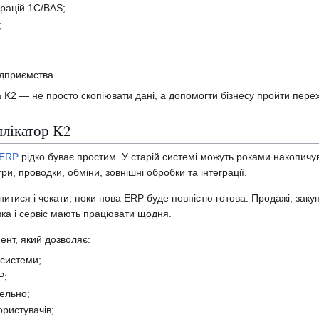
рацій 1С/BAS;
;
ідприємства.
 K2 — не просто скопіювати дані, а допомогти бізнесу пройти пере
плікатор K2
 ERP
рідко буває простим. У старій системі можуть роками накопичува
ри, проводки, обміни, зовнішні обробки та інтеграції.
итися і чекати, поки нова ERP буде повністю готова. Продажі, закуп
авка і сервіс мають працювати щодня.
ент, який дозволяє:
 системи;
P;
ельно;
ристувачів;