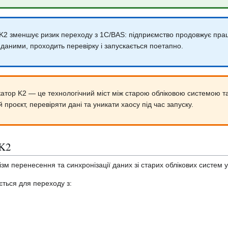
K2 зменшує ризик переходу з 1С/BAS: підприємство продовжує пра
даними, проходить перевірку і запускається поетапно.
атор K2 — це технологічний міст між старою обліковою системою т
 проєкт, перевіряти дані та уникати хаосу під час запуску.
 K2
м перенесення та синхронізації даних зі старих облікових систем 
ється для переходу з: