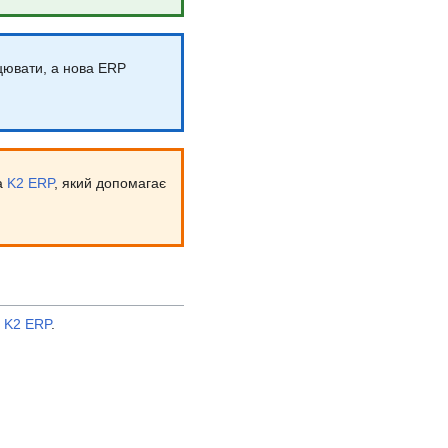
цювати, а нова ERP
а
K2 ERP
, який допомагає
у
K2 ERP
.