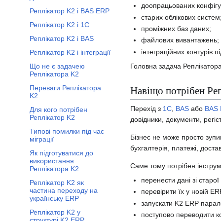
доопрацьованих конфігу
Реплікатор K2 і BAS ERP
старих облікових систем
Реплікатор K2 і 1С
проміжних баз даних;
Реплікатор K2 і BAS
файлових вивантажень;
інтеграційних контурів п
Реплікатор K2 і інтеграції
Головна задача Реплікатора
Що не є задачею
Реплікатора K2
Навіщо потрібен Ре
Переваги Реплікатора
K2
Перехід з
1С
,
BAS
або
BAS
Для кого потрібен
Реплікатор K2
довідники, документи, регіст
Типові помилки під час
Бізнес не може просто зупин
міграції
бухгалтерія, платежі, дост
Як підготуватися до
використання
Саме тому потрібен інструм
Реплікатора K2
перенести дані зі старої
Реплікатор K2 як
Перемкнути підрозділ FAQ
частина переходу на
перевірити їх у новій ER
українську ERP
запускати K2 ERP парал
Реплікатор K2 у
поступово переводити ко
структурі K2 ERP