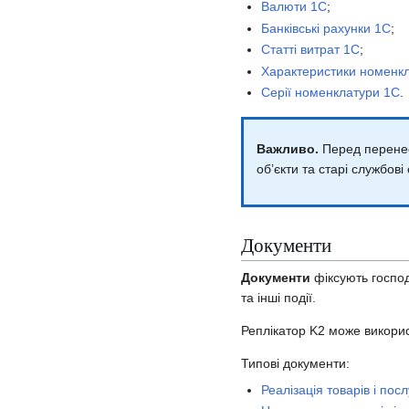
Валюти 1С
;
Банківські рахунки 1С
;
Статті витрат 1С
;
Характеристики номенк
Серії номенклатури 1С
.
Важливо.
Перед перенесе
об’єкти та старі службові
Документи
Документи
фіксують господ
та інші події.
Реплікатор K2 може викорис
Типові документи:
Реалізація товарів і пос