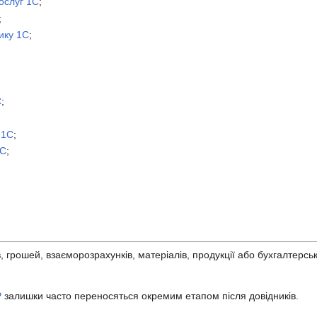
ослуг 1С
;
;
ику 1С
;
С
;
 1С
;
1С
;
, грошей, взаєморозрахунків, матеріалів, продукції або бухгалтерсь
P
залишки часто переносяться окремим етапом після довідників.