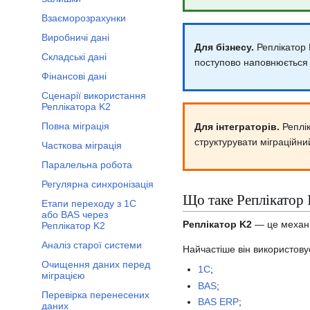
Взаєморозрахунки
Виробничі дані
Для бізнесу.
Реплікатор 
Складські дані
поступово наповнюється 
Фінансові дані
Сценарії використання
Реплікатора K2
Повна міграція
Для інтеграторів.
Реплік
структурувати міграційний
Часткова міграція
Паралельна робота
Регулярна синхронізація
Що таке Реплікатор
Етапи переходу з 1С
або BAS через
Реплікатор K2
— це механіз
Реплікатор K2
Аналіз старої системи
Найчастіше він використову
Очищення даних перед
1С
;
міграцією
BAS
;
Перевірка перенесених
BAS ERP
;
даних