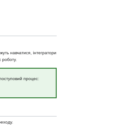
уть навчатися, інтегратори
є роботу.
поступовий процес:
реходу.