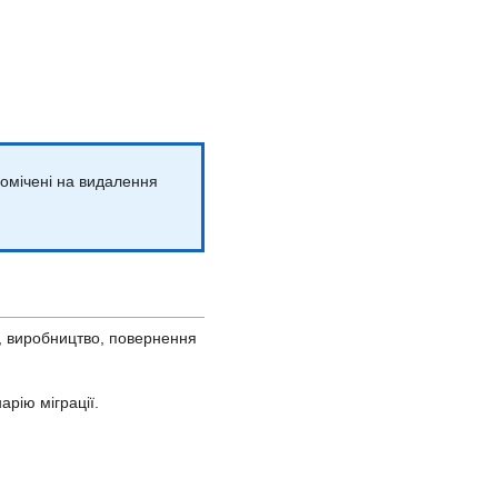
помічені на видалення
я, виробництво, повернення
рію міграції.