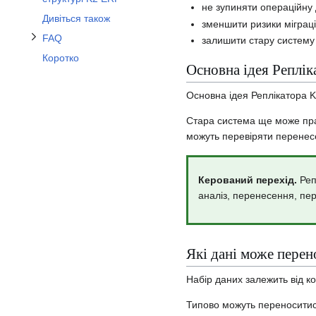
не зупиняти операційну 
Дивіться також
зменшити ризики міграці
FAQ
залишити стару систему
Коротко
Основна ідея Реплік
Основна ідея Реплікатора 
Стара система ще може пра
можуть перевіряти перенесен
Керований перехід.
Реп
аналіз, перенесення, пер
Які дані може перен
Набір даних залежить від ко
Типово можуть переноситис