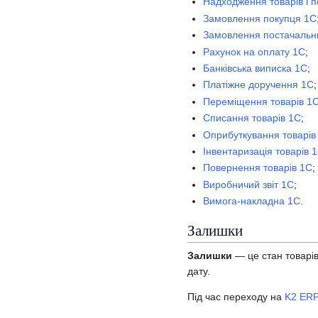
Надходження товарів і п
Замовлення покупця 1С
Замовлення постачальн
Рахунок на оплату 1С
;
Банківська виписка 1С
;
Платіжне доручення 1С
;
Переміщення товарів 1
Списання товарів 1С
;
Оприбуткування товарів
Інвентаризація товарів 
Повернення товарів 1С
;
Виробничий звіт 1С
;
Вимога-накладна 1С
.
Залишки
Залишки
— це стан товарів
дату.
Під час переходу на
K2 ER