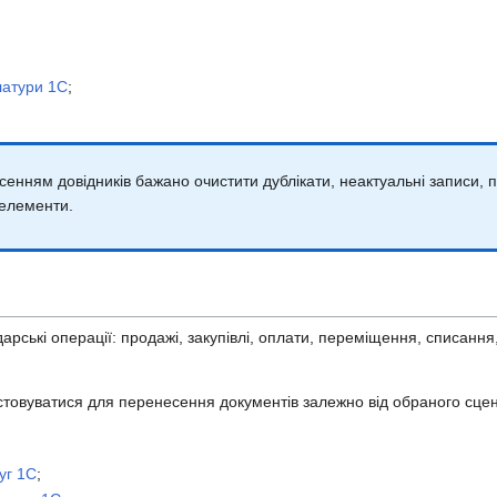
латури 1С
;
нням довідників бажано очистити дублікати, неактуальні записи, 
 елементи.
арські операції: продажі, закупівлі, оплати, переміщення, списанн
товуватися для перенесення документів залежно від обраного сцена
луг 1С
;