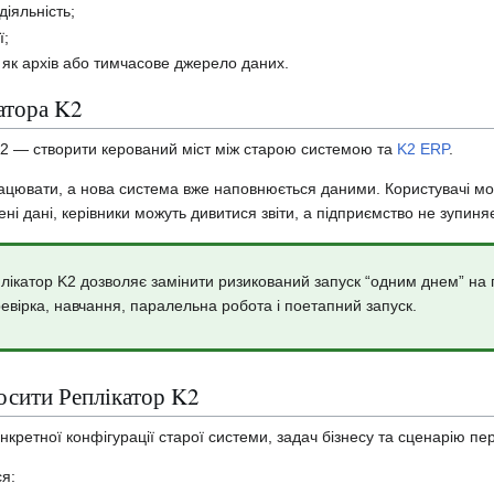
діяльність;
ї;
 як архів або тимчасове джерело даних.
атора K2
K2 — створити керований міст між старою системою та
K2 ERP
.
цювати, а нова система вже наповнюється даними. Користувачі мож
і дані, керівники можуть дивитися звіти, а підприємство не зупиня
лікатор K2 дозволяє замінити ризикований запуск “одним днем” на 
евірка, навчання, паралельна робота і поетапний запуск.
осити Реплікатор K2
нкретної конфігурації старої системи, задач бізнесу та сценарію пе
я: