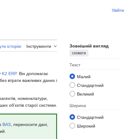
Увійти
Зовнішній вигляд
ти історію
Інструменти
сховати
Текст
у
K2 ERP
. Він допомагає
Малий
 без втрати важливих даних і
Стандартний
Великий
рагентів, номенклатури,
ших об’єктів старої системи.
Ширина
Стандартний
о
BAS
, переносити дані,
Широкий
ий.