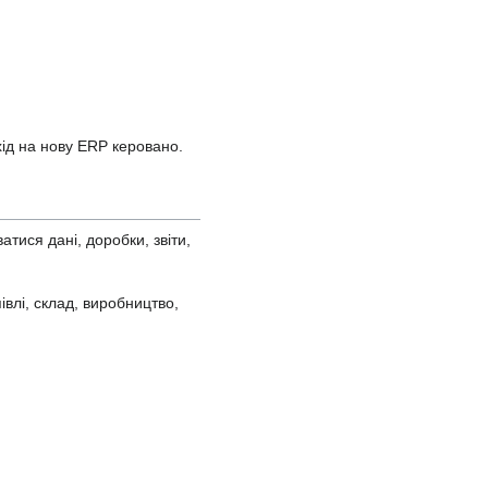
хід на нову ERP керовано.
тися дані, доробки, звіти,
івлі, склад, виробництво,