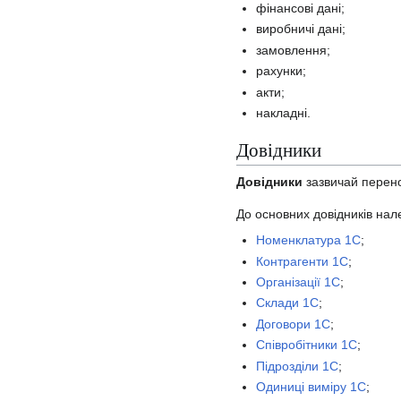
фінансові дані;
виробничі дані;
замовлення;
рахунки;
акти;
накладні.
Довідники
Довідники
зазвичай перено
До основних довідників нал
Номенклатура 1С
;
Контрагенти 1С
;
Організації 1С
;
Склади 1С
;
Договори 1С
;
Співробітники 1С
;
Підрозділи 1С
;
Одиниці виміру 1С
;