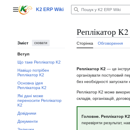
Перейти
до
K2 ERP Wiki
Головне меню
вмісту
Реплікатор K2
Зміст
сховати
Сторінка
Обговорення
Вступ
Що таке Реплікатор K2
Реплікатор K2
— це інстру
Навіщо потрібен
Реплікатор K2
організувати поступовий пе
без необхідності запускати 
Основна ідея
Реплікатора K2
Реплікатор K2 може викорис
Які дані може
складів, організацій, догов
переносити Реплікатор
K2
Довідники
Головне.
Реплікатор K2
Документи
перевіряти результат, нав
Залишки