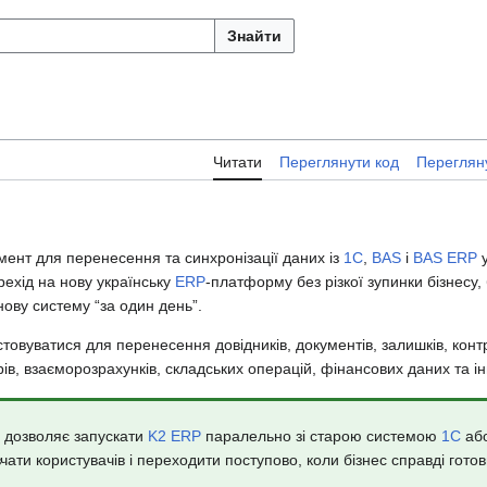
Знайти
Читати
Переглянути код
Перегляну
мент для перенесення та синхронізації даних із
1С
,
BAS
і
BAS ERP
рехід на нову українську
ERP
-платформу без різкої зупинки бізнесу,
нову систему “за один день”.
товуватися для перенесення довідників, документів, залишків, конт
орів, взаєморозрахунків, складських операцій, фінансових даних та ін
дозволяє запускати
K2 ERP
паралельно зі старою системою
1С
аб
чати користувачів і переходити поступово, коли бізнес справді готов