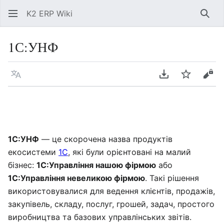
K2 ERP Wiki
Знай
1С:УНФ
Мова
Завантажити P
Спостері
Пер
1С:УНФ
— це скорочена назва продуктів
екосистеми
1С
, які були орієнтовані на малий
бізнес:
1С:Управління нашою фірмою
або
1С:Управління невеликою фірмою
. Такі рішення
використовувалися для ведення клієнтів, продажів,
закупівель, складу, послуг, грошей, задач, простого
виробництва та базових управлінських звітів.