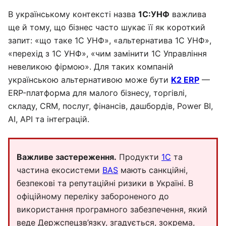
В українському контексті назва
1С:УНФ
важлива
ще й тому, що бізнес часто шукає її як короткий
запит: «що таке 1С УНФ», «альтернатива 1С УНФ»,
«перехід з 1С УНФ», «чим замінити 1С Управління
невеликою фірмою». Для таких компаній
українською альтернативою може бути
K2 ERP
—
ERP-платформа для малого бізнесу, торгівлі,
складу, CRM, послуг, фінансів, дашбордів, Power BI,
AI, API та інтеграцій.
Важливе застереження.
Продукти
1С
та
частина екосистеми
BAS
мають санкційні,
безпекові та репутаційні ризики в Україні. В
офіційному переліку забороненого до
використання програмного забезпечення, який
веде Держспецзв’язку, згадується, зокрема,