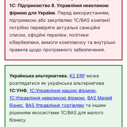
1C: Підприємство 8. Управління невеликою
фірмою для України
. Перед використанням,
підтримкою або закупівлею 1С/BAS компанії
потрібно перевіряти актуальні санкційні
списки, офіційні переліки, політики
кібербезпеки, вимоги комплаєнсу та внутрішні
правила щодо програмного забезпечення.
Українська альтернатива.
K2 ERP
може
розглядатися як українська альтернатива
1С:УНФ
,
1С:Управління нашою фірмою
,
1С:Управління невеликою фірмою
,
BAS Малий
бізнес
,
BAS Управління торгівлею
та іншим
рішенням екосистеми 1С/BAS для малого
бізнесу.