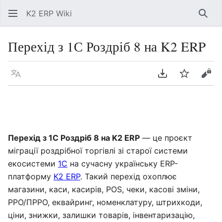
K2 ERP Wiki
Знай
Перехід з 1С Роздріб 8 на K2 ERP
Мова
Завантажити P
Спостері
Пер
Перехід з 1С Роздріб 8 на K2 ERP
— це проєкт
міграції роздрібної торгівлі зі старої системи
екосистеми
1С
на сучасну українську ERP-
платформу
K2 ERP
. Такий перехід охоплює
магазини, каси, касирів, POS, чеки, касові зміни,
РРО/ПРРО, еквайринг, номенклатуру, штрихкоди,
ціни, знижки, залишки товарів, інвентаризацію,