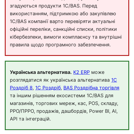
згадуються продукти 1С/BAS. Перед
використанням, підтримкою або закупівлею
1С/BAS компанії варто перевіряти актуальні
офіційні переліки, санкційні списки, політики
кібербезпеки, вимоги комплаєнсу та внутрішні
правила щодо програмного забезпечення.
Українська альтернатива.
K2 ERP
може
розглядатися як українська альтернатива
1С
Роздріб 8
,
1С Роздріб
,
BAS Роздрібна торгівля
та іншим рішенням екосистеми 1С/BAS для
магазинів, торгових мереж, кас, POS, складу,
РРО/ПРРО, продажів, дашбордів, Power BI, AI,
API та інтеграцій.