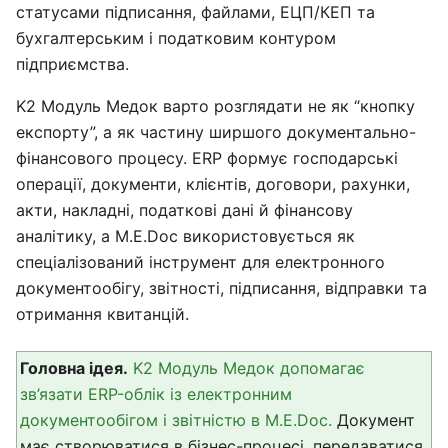
статусами підписання, файлами, ЕЦП/КЕП та
бухгалтерським і податковим контуром
підприємства.
K2 Модуль Медок варто розглядати не як “кнопку
експорту”, а як частину ширшого документально-
фінансового процесу. ERP формує господарські
операції, документи, клієнтів, договори, рахунки,
акти, накладні, податкові дані й фінансову
аналітику, а M.E.Doc використовується як
спеціалізований інструмент для електронного
документообігу, звітності, підписання, відправки та
отримання квитанцій.
Головна ідея.
K2 Модуль Медок допомагає
зв’язати ERP-облік із електронним
документообігом і звітністю в M.E.Doc.
Документ
має створюватися в бізнес-процесі, передаватися