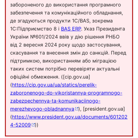
забороненого до використання програмного
забезпечення та комунікаційного обладнання,
де згадуються продукти 1С/BAS, зокрема
1C:Підприємство 8 і
BAS ERP
. Указ Президента
України №601/2024 ввів у дію рішення РНБО
від 2 вересня 2024 року щодо застосування,
скасування та внесення змін до санкцій. Перед
підтримкою, використанням або міграцією
таких систем потрібно перевіряти актуальні
офіційні обмеження. ([cip.gov.ua]
(
https://cip.gov.ua/ua/statics/perelik-
zaboronenogo-do-vikoristannya-programnogo-
zabezpechennya-ta-komunikaciinogo-
merezhevogo-obladnannya
), [president.gov.ua]
(
https://www.president.gov.ua/documents/601202
4-52009
))