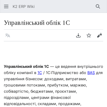
K2 ERP Wiki
Знай
Управлінський облік 1С
Мова
Завантажити P
Спостері
Пер
Управлінський облік 1С
— це ведення внутрішнього
обліку компанії в
1С
/ 1С:Підприємство або
BAS
для
управління бізнесом: доходами, витратами,
грошовими потоками, прибутком, маржею,
собівартістю, бюджетами, проєктами,
підрозділами, центрами фінансової
відповідальності, складами, продажами,