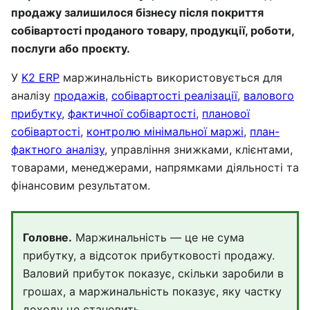
продажу залишилося бізнесу після покриття
собівартості проданого товару, продукції, роботи,
послуги або проєкту.
У
K2 ERP
маржинальність використовується для
аналізу
продажів
,
собівартості реалізації
,
валового
прибутку
,
фактичної собівартості
,
планової
собівартості
,
контролю мінімальної маржі
,
план-
фактного аналізу
, управління знижками, клієнтами,
товарами, менеджерами, напрямками діяльності та
фінансовим результатом.
Головне.
Маржинальність — це не сума
прибутку, а відсоток прибутковості продажу.
Валовий прибуток показує, скільки заробили в
грошах, а маржинальність показує, яку частку
доходу це становить.