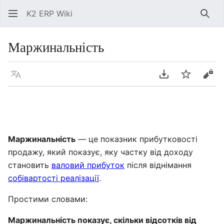
K2 ERP Wiki
Знай
Маржинальність
Мова
Завантажити P
Спостері
Пер
Маржинальність
— це показник прибутковості
продажу, який показує, яку частку від доходу
становить
валовий прибуток
після віднімання
собівартості реалізації
.
Простими словами:
Маржинальність показує, скільки відсотків від