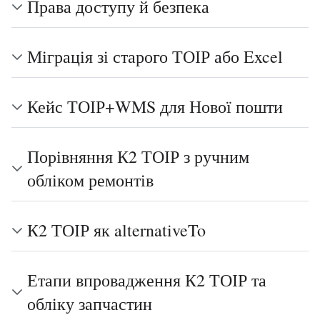
Права доступу й безпека
Міграція зі старого ТОІР або Excel
Кейс ТОІР+WMS для Нової пошти
Порівняння К2 ТОІР з ручним
обліком ремонтів
К2 ТОІР як alternativeTo
Етапи впровадження К2 ТОІР та
обліку запчастин