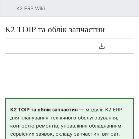
K2 ERP Wiki
Знай
К2 ТОІР та облік запчастин
Мова
Завантажити P
Спостері
Пер
К2 ТОІР та облік запчастин
— модуль K2 ERP
для планування технічного обслуговування,
контролю ремонтів, управління обладнанням,
сервісних заявок, складу запчастин, витрат,