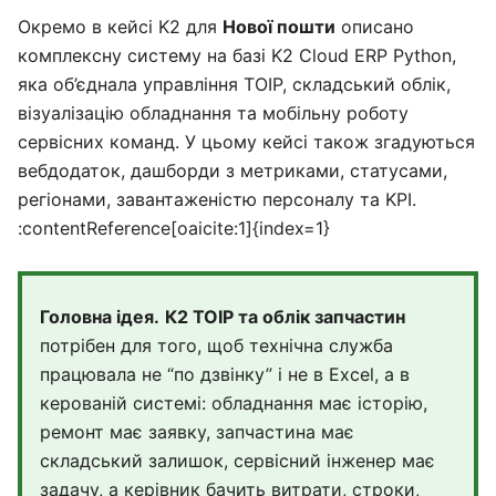
Окремо в кейсі K2 для
Нової пошти
описано
комплексну систему на базі K2 Cloud ERP Python,
яка об’єднала управління ТОІР, складський облік,
візуалізацію обладнання та мобільну роботу
сервісних команд. У цьому кейсі також згадуються
вебдодаток, дашборди з метриками, статусами,
регіонами, завантаженістю персоналу та KPI.
:contentReference[oaicite:1]{index=1}
Головна ідея.
К2 ТОІР та облік запчастин
потрібен для того, щоб технічна служба
працювала не “по дзвінку” і не в Excel, а в
керованій системі: обладнання має історію,
ремонт має заявку, запчастина має
складський залишок, сервісний інженер має
задачу, а керівник бачить витрати, строки,