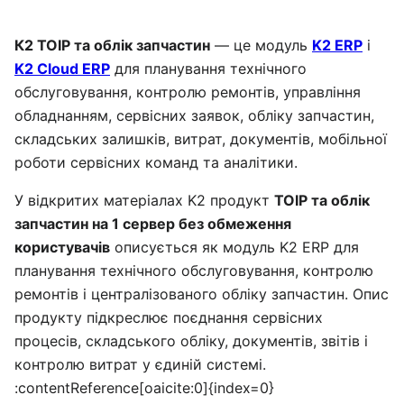
К2 ТОІР та облік запчастин
— це модуль
K2 ERP
і
K2 Cloud ERP
для планування технічного
обслуговування, контролю ремонтів, управління
обладнанням, сервісних заявок, обліку запчастин,
складських залишків, витрат, документів, мобільної
роботи сервісних команд та аналітики.
У відкритих матеріалах K2 продукт
ТОІР та облік
запчастин на 1 сервер без обмеження
користувачів
описується як модуль K2 ERP для
планування технічного обслуговування, контролю
ремонтів і централізованого обліку запчастин. Опис
продукту підкреслює поєднання сервісних
процесів, складського обліку, документів, звітів і
контролю витрат у єдиній системі.
:contentReference[oaicite:0]{index=0}