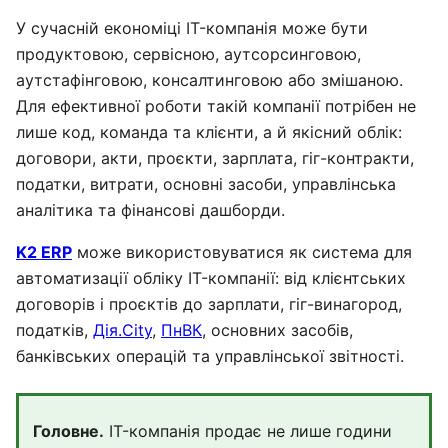
У сучасній економіці IT-компанія може бути
продуктовою, сервісною, аутсорсинговою,
аутстафінговою, консалтинговою або змішаною.
Для ефективної роботи такій компанії потрібен не
лише код, команда та клієнти, а й якісний облік:
договори, акти, проєкти, зарплата, гіг-контракти,
податки, витрати, основні засоби, управлінська
аналітика та фінансові дашборди.
K2 ERP
може використовуватися як система для
автоматизації обліку IT-компанії: від клієнтських
договорів і проєктів до зарплати, гіг-винагород,
податків,
Дія.City
,
ПнВК
, основних засобів,
банківських операцій та управлінської звітності.
Головне.
IT-компанія продає не лише години