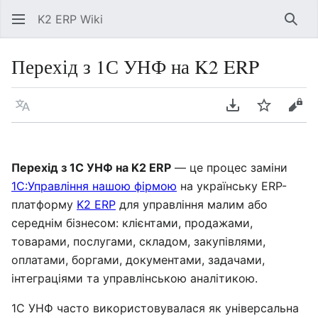
K2 ERP Wiki
Знай
Перехід з 1С УНФ на K2 ERP
Мова
Завантажити P
Спостері
Пер
Перехід з 1С УНФ на K2 ERP
— це процес заміни
1С:Управління нашою фірмою
на українську ERP-
платформу
K2 ERP
для управління малим або
середнім бізнесом: клієнтами, продажами,
товарами, послугами, складом, закупівлями,
оплатами, боргами, документами, задачами,
інтеграціями та управлінською аналітикою.
1С УНФ часто використовувалася як універсальна