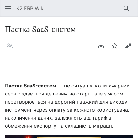
K2 ERP Wiki
Знай
Пастка SaaS-систем
Мова
Завантажити P
Спостері
Пер
Пастка SaaS-систем
— це ситуація, коли хмарний
сервіс здається дешевим на старті, але з часом
перетворюється на дорогий і важкий для виходу
інструмент через оплату за кожного користувача,
накопичення даних, залежність від тарифів,
обмеження експорту та складність міграції.