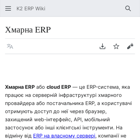
K2 ERP Wiki
Знай
Хмарна ERP
Мова
Завантажити P
Спостері
Пер
Хмарна ERP
або
cloud ERP
— це ERP-система, яка
працює на серверній інфраструктурі хмарного
провайдера або постачальника ERP, а користувачі
отримують доступ до неї через браузер,
захищений web-інтерфейс, API, мобільний
застосунок або інші клієнтські інструменти. На
відміну від
ERP на власному сервері
, компанії не