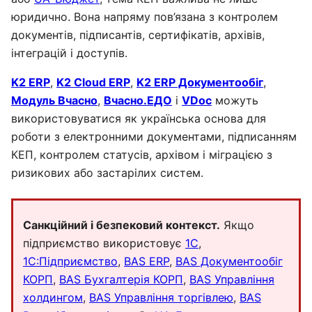
юридично. Вона напряму пов’язана з контролем
документів, підписантів, сертифікатів, архівів,
інтеграцій і доступів.
K2 ERP
,
K2 Cloud ERP
,
K2 ERP Документообіг
,
Модуль Вчасно
,
Вчасно.ЕДО
і
VDoc
можуть
використовуватися як українська основа для
роботи з електронними документами, підписанням
КЕП, контролем статусів, архівом і міграцією з
ризикових або застарілих систем.
Санкційний і безпековий контекст.
Якщо
підприємство використовує
1С
,
1С:Підприємство
,
BAS ERP
,
BAS Документообіг
КОРП
,
BAS Бухгалтерія КОРП
,
BAS Управління
холдингом
,
BAS Управління торгівлею
,
BAS