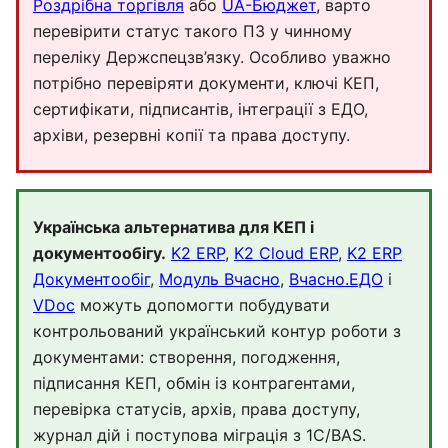
Роздрібна торгівля
або
UA-Бюджет
, варто
перевірити статус такого ПЗ у чинному
переліку Держспецзв’язку. Особливо уважно
потрібно перевіряти документи, ключі КЕП,
сертифікати, підписантів, інтеграції з ЕДО,
архіви, резервні копії та права доступу.
Українська альтернатива для КЕП і
документообігу.
K2 ERP
,
K2 Cloud ERP
,
K2 ERP
Документообіг
,
Модуль Вчасно
,
Вчасно.ЕДО
і
VDoc
можуть допомогти побудувати
контрольований український контур роботи з
документами: створення, погодження,
підписання КЕП, обмін із контрагентами,
перевірка статусів, архів, права доступу,
журнал дій і поступова міграція з 1С/BAS.