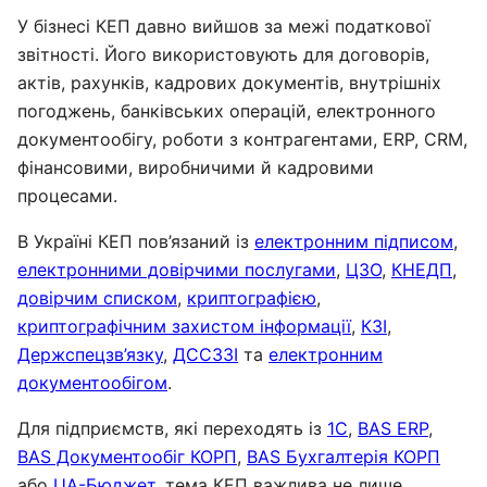
У бізнесі КЕП давно вийшов за межі податкової
звітності. Його використовують для договорів,
актів, рахунків, кадрових документів, внутрішніх
погоджень, банківських операцій, електронного
документообігу, роботи з контрагентами, ERP, CRM,
фінансовими, виробничими й кадровими
процесами.
В Україні КЕП пов’язаний із
електронним підписом
,
електронними довірчими послугами
,
ЦЗО
,
КНЕДП
,
довірчим списком
,
криптографією
,
криптографічним захистом інформації
,
КЗІ
,
Держспецзв’язку
,
ДССЗЗІ
та
електронним
документообігом
.
Для підприємств, які переходять із
1С
,
BAS ERP
,
BAS Документообіг КОРП
,
BAS Бухгалтерія КОРП
або
UA-Бюджет
, тема КЕП важлива не лише