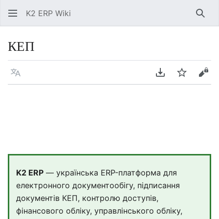
K2 ERP Wiki
Знай
КЕП
Мова
Завантажити P
Спостері
Пер
K2 ERP
— українська ERP-платформа для
електронного документообігу, підписання
документів КЕП, контролю доступів,
фінансового обліку, управлінського обліку,