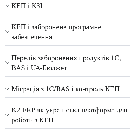
КЕП і КЗІ
КЕП і заборонене програмне
забезпечення
Перелік заборонених продуктів 1С,
BAS і UA-Бюджет
Міграція з 1С/BAS і контроль КЕП
K2 ERP як українська платформа для
роботи з КЕП