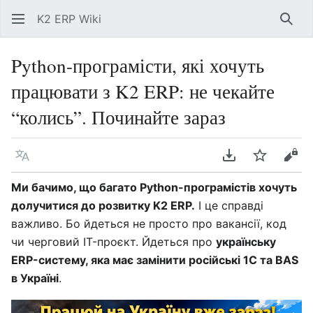
K2 ERP Wiki
Знай
Python-програмісти, які хочуть
працювати з K2 ERP: не чекайте
“колись”. Починайте зараз
Мова
Завантажити P
Спостері
Пер
Ми бачимо, що багато Python-програмістів хочуть
долучитися до розвитку K2 ERP.
І це справді
важливо. Бо йдеться не просто про вакансії, код
чи черговий IT-проєкт. Йдеться про
українську
ERP-систему, яка має замінити російські 1С та BAS
в Україні
.