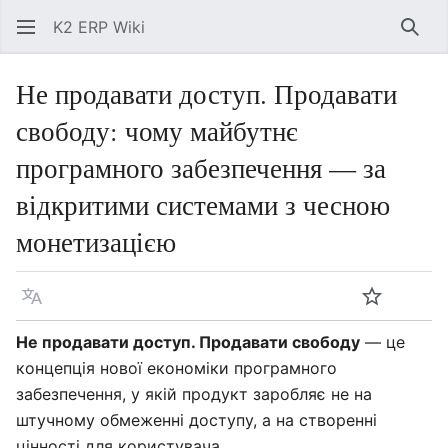
K2 ERP Wiki
Знай
Не продавати доступ. Продавати
свободу: чому майбутнє
програмного забезпечення — за
відкритими системами з чесною
монетизацією
Мова
Спостері
Пер
Не продавати доступ. Продавати свободу
— це
концепція нової економіки програмного
забезпечення, у якій продукт заробляє не на
штучному обмеженні доступу, а на створенні
цінності для користувача.