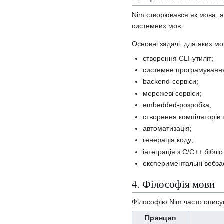
Nim створювався як мова, я
системних мов.
Основні задачі, для яких м
створення CLI-утиліт;
системне програмуванн
backend-сервіси;
мережеві сервіси;
embedded-розробка;
створення компіляторів 
автоматизація;
генерація коду;
інтеграція з C/C++ біблі
експериментальні вебзас
4. Філософія мови
Філософію Nim часто опису
Принцип