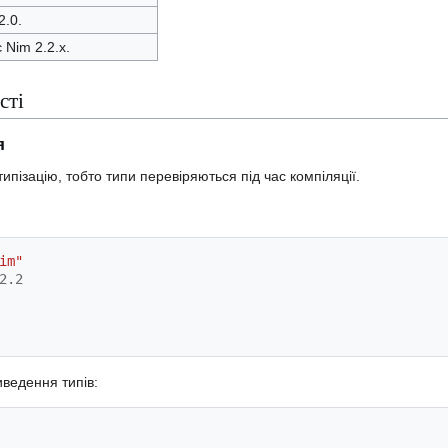
2.0.
 Nim 2.2.x.
сті
я
ипізацію, тобто типи перевіряються під час компіляції.
im"
2.2
ведення типів: