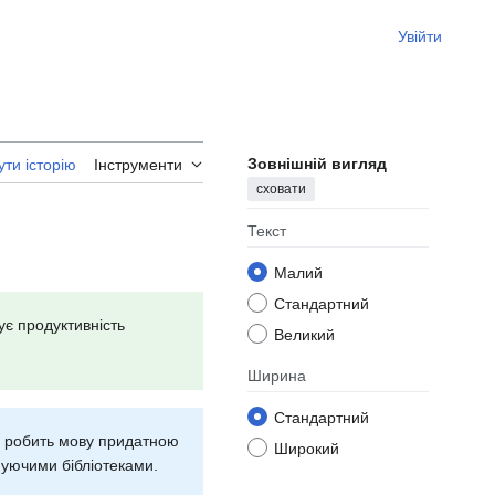
Увійти
Зовнішній вигляд
ти історію
Інструменти
сховати
Текст
Малий
Стандартний
є продуктивність
Великий
Ширина
Стандартний
що робить мову придатною
Широкий
нуючими бібліотеками.