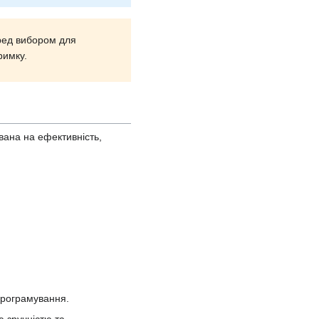
еред вибором для
римку.
вана на ефективність,
 програмування.