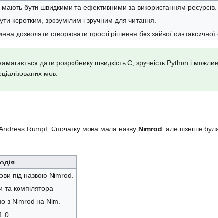
 мають бути швидкими та ефективними за використанням ресурсів.
ути коротким, зрозумілим і зручним для читання.
нна дозволяти створювати прості рішення без зайвої синтаксичної 
амагається дати розробнику швидкість C, зручність Python і можли
еціалізованих мов.
 Andreas Rumpf. Спочатку мова мала назву
Nimrod
, але пізніше бу
одія
ови під назвою Nimrod.
и та компілятора.
 з Nimrod на Nim.
1.0.