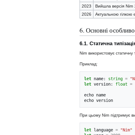
2023
Вийшла версія Nim 
2026
Актуальною гілкою є
6. Основні особливо
6.1. Статична типізаці
Nim використовує статичну т
Приклад:
let
name
:
string
=
"N
let
version
:
float
=
echo
name
echo
version
При цьому Nim підтримує ви
let
language
=
"Nim"