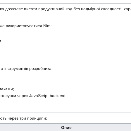
ка дозволяє писати продуктивний код без надмірної складності, хар
оже використовуватися Nim:
я;
та інструментів розробника;
отеками;
тосунки через JavaScript backend.
ють через три принципи:
Опис