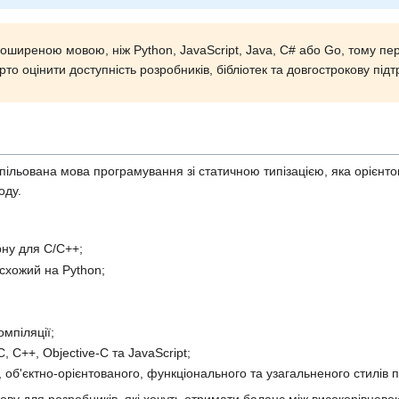
ширеною мовою, ніж Python, JavaScript, Java, C# або Go, тому п
то оцінити доступність розробників, бібліотек та довгострокову підт
ільована мова програмування зі статичною типізацією, яка орієнто
оду.
рну для C/C++;
схожий на Python;
омпіляції;
C, C++, Objective-C та JavaScript;
 об'єктно-орієнтованого, функціонального та узагальненого стилів