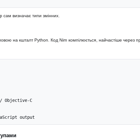
р сам визначає типи змінних.
овою на кшталт Python. Код Nim компілюється, найчастіше через п
/ Objective-C

ступами