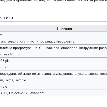
ову для розробників, які хочуть отримати баланс між високорівнево
истика
Значення
im
мпільована, статично типізована, універсальна
истемне програмування, CLI, backend, embedded, інструменти розр
ndreas Rumpf
08 рік
imrod
оцедурна, об'єктно-орієнтована, функціональна, узагальнена, ме
im, .nims, .nimble
imble
 C++, Objective-C, JavaScript