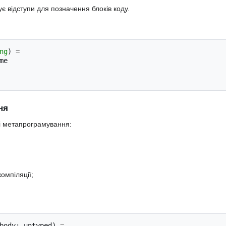
ує відступи для позначення блоків коду.
ng
)
=
me
ня
і метапрограмування:
компіляції;
body
:
untyped
)
=