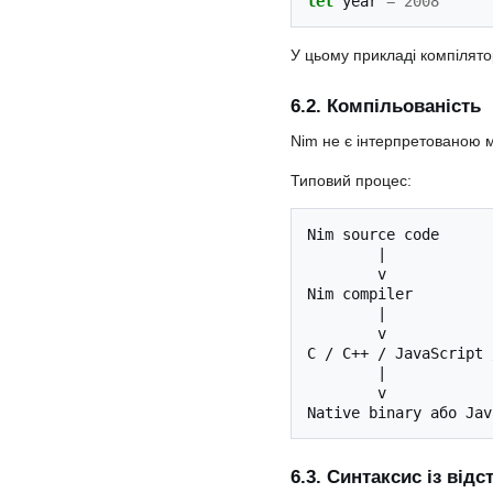
let
year
=
2008
У цьому прикладі компілято
6.2. Компільованість
Nim не є інтерпретованою м
Типовий процес:
Nim source code

        |

        v

Nim compiler

        |

        v

C / C++ / JavaScript 
        |

        v

6.3. Синтаксис із від