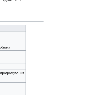
ю зручністю та
обника
тапрограмування