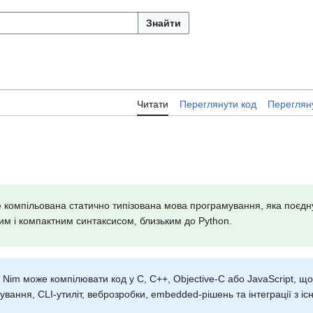
Знайти
Читати
Переглянути код
Перегляну
компільована статично типізована мова програмування, яка поєдну
им і компактним синтаксисом, близьким до Python.
Nim може компілювати код у C, C++, Objective-C або JavaScript, 
вання, CLI-утиліт, веброзробки, embedded-рішень та інтеграції з іс