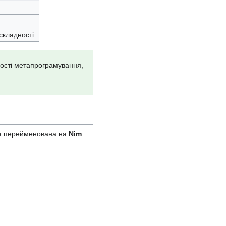
складності.
вості метапрограмування,
ла перейменована на
Nim
.