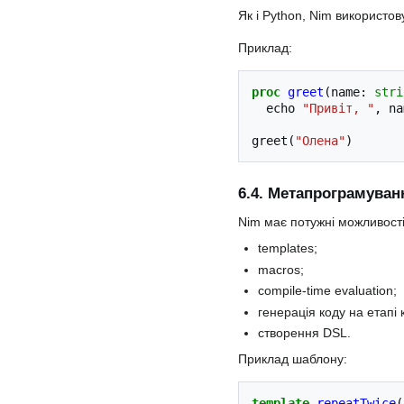
Як і Python, Nim використов
Приклад:
proc
greet
(
name
:
stri
echo
"Привіт, "
,
na
greet
(
"Олена"
)
6.4. Метапрограмуван
Nim має потужні можливост
templates;
macros;
compile-time evaluation;
генерація коду на етапі 
створення DSL.
Приклад шаблону:
template
repeatTwice
(