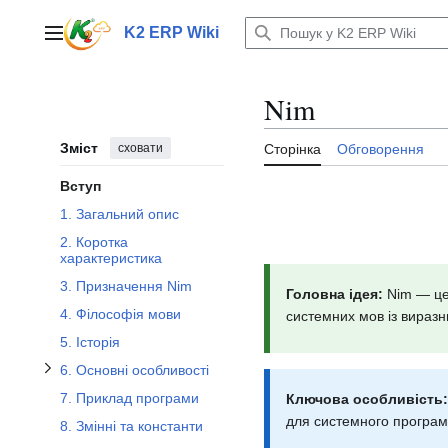
Перейти
до
K2 ERP Wiki
Головне меню
вмісту
Nim
Перемкнути підрозділ 6. Основні особливості
Зміст
сховати
Сторінка
Обговорення
Вступ
1. Загальний опис
2. Коротка
характеристика
Перемкнути підрозділ 10. Умови та цикли
3. Призначення Nim
Головна ідея:
Nim — це 
4. Філософія мови
системних мов із виразн
5. Історія
6. Основні особливості
7. Приклад програми
Ключова особливість:
для системного програму
8. Змінні та константи