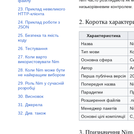
Nim часто розглядають як м
файлу
низькорівневим контролем.
23. Приклад невеликого
HTTP-клієнта
2. Коротка характер
24. Приклад роботи з
JSON
25. Безпека та якість
Характеристика
коду
Назва
N
26. Тестування
Тип мови
Ко
27. Коли варто
Основна сфера
С
використовувати Nim
Автор
A
28. Коли Nim може бути
не найкращим вибором
Перша публічна версія
20
29. Роль Nim у сучасній
Попередня назва
N
розробці
Парадигми
Пр
30. Висновок
Розширення файлів
.n
31. Джерела
Менеджер пакетів
N
32. Див. також
Основні цілі компіляції
C,
3. Призначення Nim