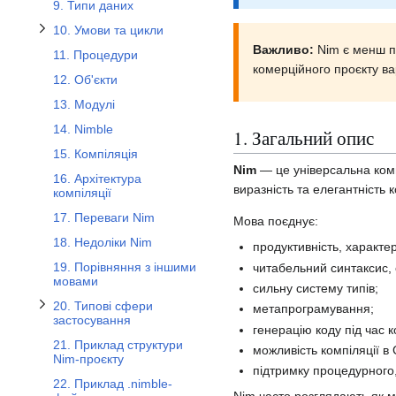
9. Типи даних
10. Умови та цикли
Важливо:
Nim є менш по
11. Процедури
Перемкнути підрозділ 20. Типові сфери застосування
комерційного проєкту вар
12. Об'єкти
13. Модулі
14. Nimble
1. Загальний опис
15. Компіляція
Nim
— це універсальна комп
16. Архітектура
виразність та елегантність к
компіляції
17. Переваги Nim
Мова поєднує:
18. Недоліки Nim
продуктивність, характе
19. Порівняння з іншими
читабельний синтаксис, 
мовами
сильну систему типів;
20. Типові сфери
метапрограмування;
застосування
генерацію коду під час к
21. Приклад структури
можливість компіляції в 
Nim-проєкту
підтримку процедурного,
22. Приклад .nimble-