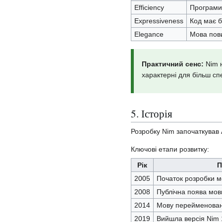
Efficiency
Програми
Expressiveness
Код має б
Elegance
Мова пови
Практичний сенс:
Nim н
характерні для більш сп
5. Історія
Розробку Nim започаткував
Ключові етапи розвитку:
Рік
П
2005
Початок розробки м
2008
Публічна поява мов
2014
Мову перейменовано
2019
Вийшла версія Nim 