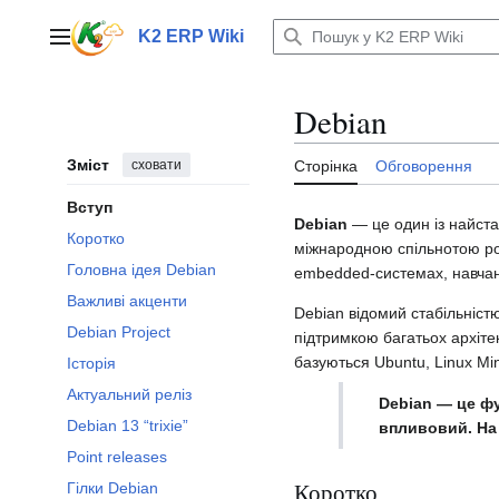
Перейти
до
K2 ERP Wiki
Головне меню
вмісту
Debian
Зміст
сховати
Сторінка
Обговорення
Вступ
Debian
— це один із найста
Коротко
міжнародною спільнотою роз
Головна ідея Debian
embedded-системах, навчанн
Важливі акценти
Debian відомий стабільністю
Debian Project
підтримкою багатьох архіт
базуються Ubuntu, Linux Min
Історія
Актуальний реліз
Debian — це фу
Debian 13 “trixie”
впливовий. На 
Point releases
Коротко
Гілки Debian