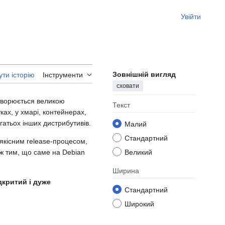
Увійти
Зовнішній вигляд
ти історію
Інструменти
сховати
створюється великою
Текст
ках, у хмарі, контейнерах,
гатьох інших дистрибутивів.
Малий
Стандартний
 якісним release-процесом,
ож тим, що саме на Debian
Великий
Ширина
дкритий і дуже
Стандартний
Широкий