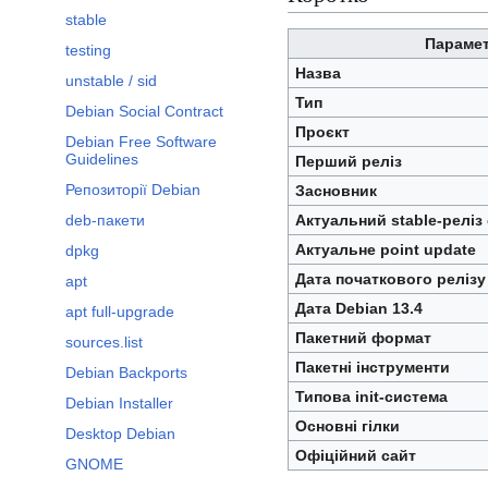
stable
Параме
testing
Назва
unstable / sid
Тип
Debian Social Contract
Проєкт
Debian Free Software
Guidelines
Перший реліз
Репозиторії Debian
Засновник
Актуальний stable-реліз 
deb-пакети
Актуальне point update
dpkg
Дата початкового релізу
apt
Дата Debian 13.4
apt full-upgrade
Пакетний формат
sources.list
Пакетні інструменти
Debian Backports
Типова init-система
Debian Installer
Основні гілки
Desktop Debian
Офіційний сайт
GNOME