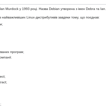
an Murdock у 1993 році. Назва Debian утворена з імен Debra та Ian.
з найважливіших Linux-дистрибутивів завдяки тому, що поєднав:
и;
муваних програм;
омпанії.
ect;
ract;
;