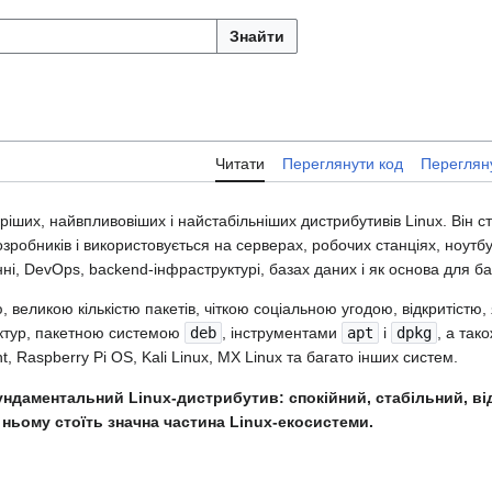
Знайти
Читати
Переглянути код
Перегляну
ріших, найвпливовіших і найстабільніших дистрибутивів Linux. Він 
робників і використовується на серверах, робочих станціях, ноутбу
і, DevOps, backend-інфраструктурі, базах даних і як основа для ба
, великою кількістю пакетів, чіткою соціальною угодою, відкритістю,
ектур, пакетною системою
deb
, інструментами
apt
і
dpkg
, а так
t, Raspberry Pi OS, Kali Linux, MX Linux та багато інших систем.
ндаментальний Linux-дистрибутив: спокійний, стабільний, ві
ньому стоїть значна частина Linux-екосистеми.