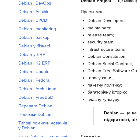
Debian Project
— це міжнар
Debian і DevOps
Debian і Ansible
Проєкт має:
Debian і CI/CD
Debian Developers;
maintainers;
Debian і monitoring
release team;
Debian і backup
security team;
Debian у бізнесі
infrastructure team;
Debian у ERP
Debian Constitution;
Debian і K2 ERP
Debian Social Contract;
Debian Free Software Gui
Debian і Ubuntu
голосування;
Debian і Fedora
пакетну політику;
Debian і Arch Linux
багаторічну історію;
Debian і FreeBSD
власну культуру.
Переваги Debian
Debian — це не
Недоліки Debian
відкритості, в
Типові помилки новачків
у Debian
Коли Debian — хороший