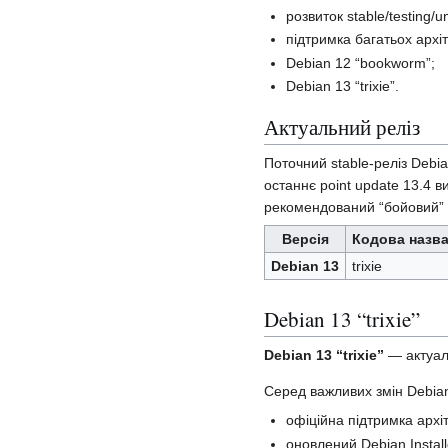
розвиток stable/testing/u
підтримка багатьох архіт
Debian 12 “bookworm”;
Debian 13 “trixie”.
Актуальний реліз
Поточний stable-реліз Deb
останнє point update 13.4 
рекомендований “бойовий” 
Версія
Кодова назв
Debian 13
trixie
Debian 13 “trixie”
Debian 13 “trixie”
— актуаль
Серед важливих змін Debian
офіційна підтримка архіт
оновлений Debian Install