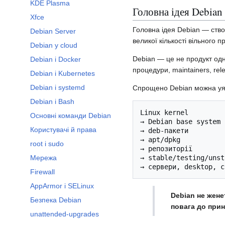
KDE Plasma
Головна ідея Debian
Xfce
Головна ідея Debian — створ
Debian Server
великої кількості вільного 
Debian у cloud
Debian — це не продукт одні
Debian і Docker
процедури, maintainers, rel
Debian і Kubernetes
Debian і systemd
Спрощено Debian можна уяв
Debian і Bash
Linux kernel

Основні команди Debian
→ Debian base system

Користувачі й права
→ deb-пакети

→ apt/dpkg

root і sudo
→ репозиторії

Мережа
→ stable/testing/unst
Firewall
AppArmor і SELinux
Debian не жене
Безпека Debian
повага до прин
unattended-upgrades