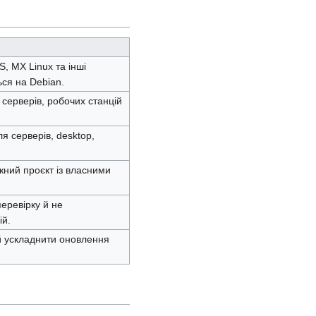
S, MX Linux та інші
ся на Debian.
 серверів, робочих станцій
ля серверів, desktop,
жний проєкт із власними
перевірку й не
ій.
й ускладнити оновлення