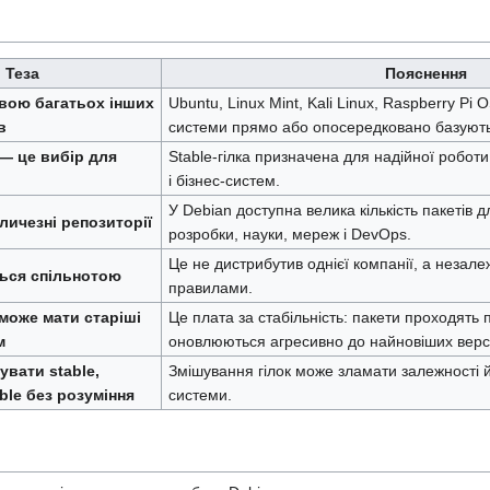
Теза
Пояснення
овою багатьох інших
Ubuntu, Linux Mint, Kali Linux, Raspberry Pi O
в
системи прямо або опосередковано базують
 — це вибір для
Stable-гілка призначена для надійної роботи
і бізнес-систем.
У Debian доступна велика кількість пакетів д
личезні репозиторії
розробки, науки, мереж і DevOps.
Це не дистрибутив однієї компанії, а незале
ться спільнотою
правилами.
 може мати старіші
Це плата за стабільність: пакети проходять 
м
оновлюються агресивно до найновіших верс
увати stable,
Змішування гілок може зламати залежності 
able без розуміння
системи.