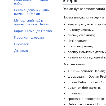
Історія
вибір
Debian був започаткований I
Рекомендований шлях
вивчення Debian
Проєкт швидко став одним і
Мінімальний набір
відкриту модель розробк
адміністратора Debian
пакетну систему;
Корисні команди Debian
сильну спільноту;
Простими словами
чіткі правила;
Висновок
стабільні релізи;
Джерела
велику кількість підтри
незалежність від однієї к
Основні етапи:
1993 — початок Debian;
формування Debian Proj
поява Debian Social Cont
розвиток deb-пакетів;
поява apt;
зростання репозиторіїв;
Debian як основа Ubuntu