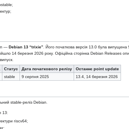
nstable;
ектур;
ian —
Debian 13 “trixie”
. Його початкова версія 13.0 була випущена 
вийшло 14 березня 2026 року. Офіційна сторінка Debian Releases опи
випуск.
а
Статус
Дата початкового релізу
Останнє point update
stable
9 серпня 2025
13.4, 14 березня 2026
ний stable-реліз Debian.
 13:
ектури riscv64;
er;