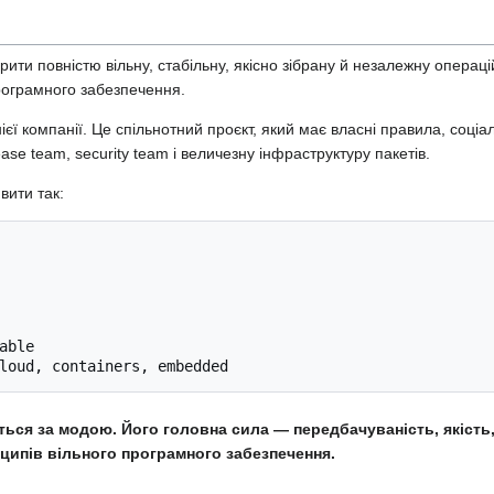
ити повністю вільну, стабільну, якісно зібрану й незалежну операці
програмного забезпечення.
єї компанії. Це спільнотний проєкт, який має власні правила, соціал
ease team, security team і величезну інфраструктуру пакетів.
ити так:
able

ться за модою. Його головна сила — передбачуваність, якість, 
ципів вільного програмного забезпечення.