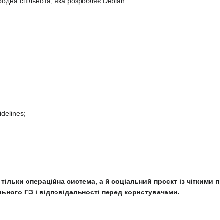
одна спільнота, яка розробляє Debian.
delines;
 тільки операційна система, а й соціальний проєкт із чіткими
ільного ПЗ і відповідальності перед користувачами.