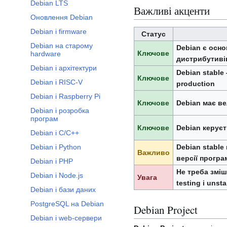
Debian LTS
Важливі акценти
Оновлення Debian
Debian і firmware
Статус
Debian на старому
Debian є осн
Ключове
hardware
дистрибутиві
Debian і архітектури
Debian stable
Ключове
Debian і RISC-V
production
Debian і Raspberry Pi
Ключове
Debian має ве
Debian і розробка
програм
Ключове
Debian керує
Debian і C/C++
Debian і Python
Debian stable
Важливо
версії програ
Debian і PHP
Не треба зміш
Debian і Node.js
Увага
testing і unst
Debian і бази даних
PostgreSQL на Debian
Debian Project
Debian і web-сервери