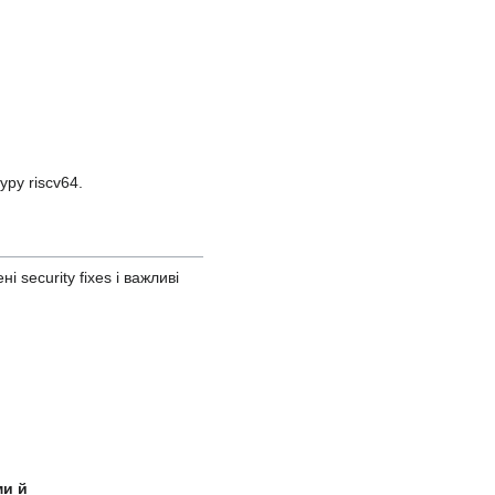
уру riscv64.
 security fixes і важливі
ми й