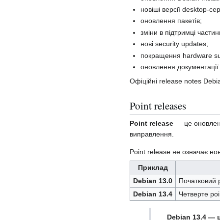
новіші версії desktop-с
оновлення пакетів;
зміни в підтримці частин
нові security updates;
покращення hardware su
оновлення документації
Офіційні release notes Debi
Point releases
Point release
— це оновлений
виправлення.
Point release не означає но
Приклад
Debian 13.0
Початковий р
Debian 13.4
Четверте po
Debian 13.4 — 