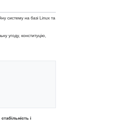
йну систему на базі Linux та
ьну угоду, конституцію,
стабільність і