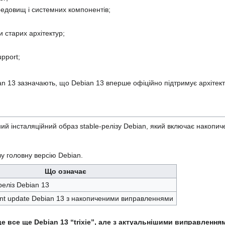
ередовищ і системних компонентів;
и старих архітектур;
pport;
.
an 13 зазначають, що Debian 13 вперше офіційно підтримує архітект
 інсталяційний образ stable-релізу Debian, який включає накопичені
ву головну версію Debian.
Що означає
еліз Debian 13
int update Debian 13 з накопиченими виправленнями
це все ще Debian 13 “trixie”, але з актуальнішими виправлення