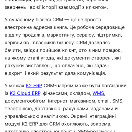
звернень і всієї історії взаємодії з клієнтом.
У сучасному бізнесі CRM — це не просто
електронна адресна книга. Це робоче середовище
відділу продажів, маркетингу, сервісу, підтримки,
керівників і власників бізнесу. CRM дозволяє
бачити, звідки прийшов клієнт, хто з ним працює,
на якому етапі угода, які документи створені, які
рахунки виставлені, що оплачено, які задачі
відкриті і який результат дала комунікація.
У межах
K2 ERP
CRM-напрям може бути пов’язаний
із
K2 Cloud ERP
, фінансами, складом,
WMS
,
документообігом, інтернет-магазином, email, SMS,
телефонією, доставкою, рахунками, задачами й
управлінською аналітикою. Окремі інтеграційні
модулі K2 ERP для CRM охоплюють, зокрема,
інтеграцію електронної пошти, SMS-розсилок і