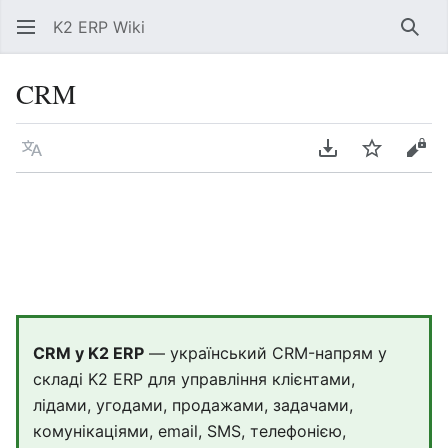
K2 ERP Wiki
Знай
CRM
Мова
Завантажити P
Спостері
Пер
CRM у K2 ERP
— український CRM-напрям у
складі K2 ERP для управління клієнтами,
лідами, угодами, продажами, задачами,
комунікаціями, email, SMS, телефонією,