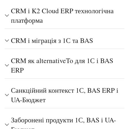
CRM і K2 Cloud ERP технологічна
платформа
CRM і міграція з 1С та BAS
CRM як alternativeTo для 1С і BAS
ERP
Санкційний контекст 1С, BAS ERP і
UA-Бюджет
Заборонені продукти 1С, BAS і UA-