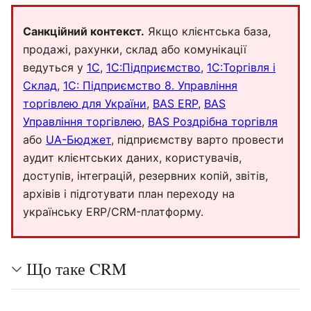
Санкційний контекст.
Якщо клієнтська база,
продажі, рахунки, склад або комунікації
ведуться у
1С
,
1С:Підприємство
,
1С:Торгівля і
Склад
,
1C: Підприємство 8. Управління
торгівлею для України
,
BAS ERP
,
BAS
Управління торгівлею
,
BAS Роздрібна торгівля
або
UA-Бюджет
, підприємству варто провести
аудит клієнтських даних, користувачів,
доступів, інтеграцій, резервних копій, звітів,
архівів і підготувати план переходу на
українську ERP/CRM-платформу.
Що таке CRM