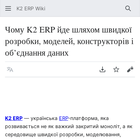
K2 ERP Wiki
Знай
Чому K2 ERP йде шляхом швидкої
розробки, моделей, конструкторів і
об’єднання даних
Мова
Завантажити P
Спостері
Пер
K2 ERP
— українська
ERP
-платформа, яка
розвивається не як важкий закритий моноліт, а як
середовище швидкої розробки, моделювання,