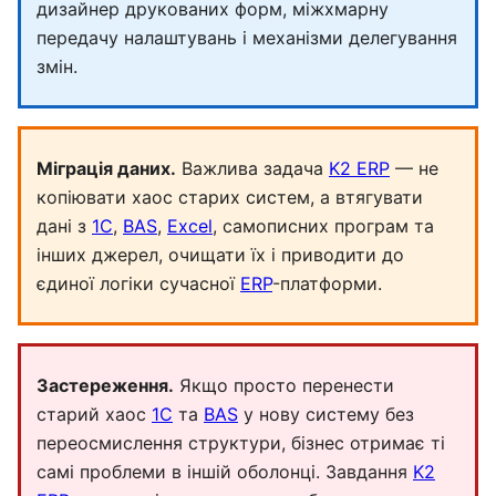
дизайнер друкованих форм, міжхмарну
передачу налаштувань і механізми делегування
змін.
Міграція даних.
Важлива задача
K2 ERP
— не
копіювати хаос старих систем, а втягувати
дані з
1С
,
BAS
,
Excel
, самописних програм та
інших джерел, очищати їх і приводити до
єдиної логіки сучасної
ERP
-платформи.
Застереження.
Якщо просто перенести
старий хаос
1С
та
BAS
у нову систему без
переосмислення структури, бізнес отримає ті
самі проблеми в іншій оболонці. Завдання
K2