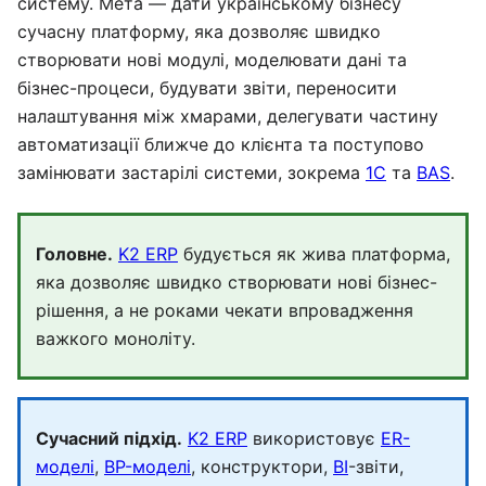
систему. Мета — дати українському бізнесу
сучасну платформу, яка дозволяє швидко
створювати нові модулі, моделювати дані та
бізнес-процеси, будувати звіти, переносити
налаштування між хмарами, делегувати частину
автоматизації ближче до клієнта та поступово
замінювати застарілі системи, зокрема
1С
та
BAS
.
Головне.
K2 ERP
будується як жива платформа,
яка дозволяє швидко створювати нові бізнес-
рішення, а не роками чекати впровадження
важкого моноліту.
Сучасний підхід.
K2 ERP
використовує
ER-
моделі
,
BP-моделі
, конструктори,
BI
-звіти,