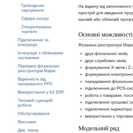
Громадське
На відміну від автономного
харчування
пристрій для введення прод
Сфера послуг
касовій або обліковій прогр
Спеціалізована
торгівля
Основні можливості
Підключення та
інтеграція
Фіскальні реєстратори Марія
Інтеграція з обліковими
друк фіскальних чеків;
системами
друк службових чеків;
Переваги фіскальних
формування X-звітів і Z-з
реєстраторів Марія
формування електронної
Відмінність від
передавання фіскальних
програмного РРО
підключення до POS-сис
Використання у K2 ERP
робота з товарами, посл
Типовий сценарій
підключення грошової ск
роботи
підключення індикатора 
Обслуговування
використання у торгових
Висновок
Модельний ряд
Див. також