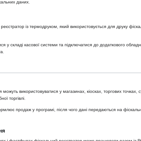
кальних даних.
реєстратор із термодруком, який використовується для друку фіска
я у складі касової системи та підключатися до додаткового облад
а.
я можуть використовуватися у магазинах, кіосках, торгових точках, 
ної торгівлі.
рмлює продаж у програмі, після чого дані передаються на фіскаль
ня
рнях і фастфудах фіскальний реєстратор може працювати разом із