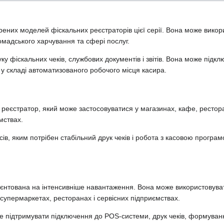
них моделей фіскальних реєстраторів цієї серії. Вона може викор
омадського харчування та сфері послуг.
у фіскальних чеків, службових документів і звітів. Вона може підк
у складі автоматизованого робочого місця касира.
реєстратор, який може застосовуватися у магазинах, кафе, рестор
мствах.
сів, яким потрібен стабільний друк чеків і робота з касовою програ
єнтована на інтенсивніше навантаження. Вона може використовувати
 супермаркетах, ресторанах і сервісних підприємствах.
е підтримувати підключення до POS-системи, друк чеків, формуван