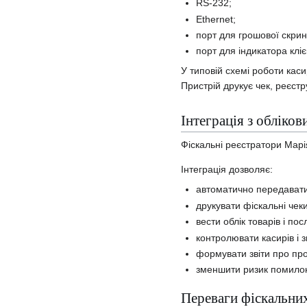
RS-232;
Ethernet;
порт для грошової скрин
порт для індикатора кліє
У типовій схемі роботи кас
Пристрій друкує чек, реєстр
Інтеграція з обліко
Фіскальні реєстратори Мар
Інтеграція дозволяє:
автоматично передавати
друкувати фіскальні чек
вести облік товарів і пос
контролювати касирів і з
формувати звіти про про
зменшити ризик помилок 
Переваги фіскальних