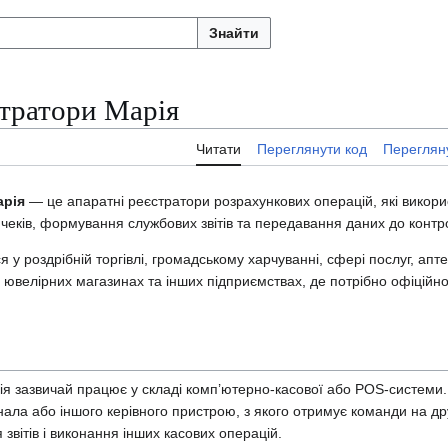
Знайти
стратори Марія
Читати
Переглянути код
Перегляну
арія
— це апаратні реєстратори розрахункових операцій, які викори
 чеків, формування службових звітів та передавання даних до конт
я у роздрібній торгівлі, громадському харчуванні, сфері послуг, апт
ювелірних магазинах та інших підприємствах, де потрібно офіційно
я зазвичай працює у складі комп’ютерно-касової або POS-системи.
ала або іншого керівного пристрою, з якого отримує команди на друк
звітів і виконання інших касових операцій.