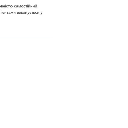
овністю самостійний
лієнтами виконується у