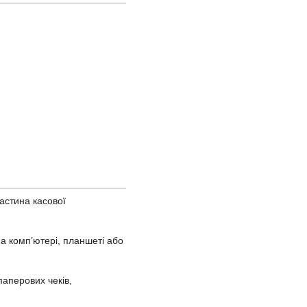
астина касової
а комп’ютері, планшеті або
паперових чеків,