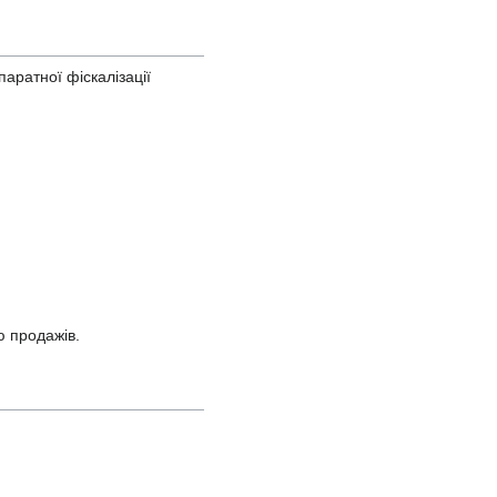
паратної фіскалізації
ю продажів.