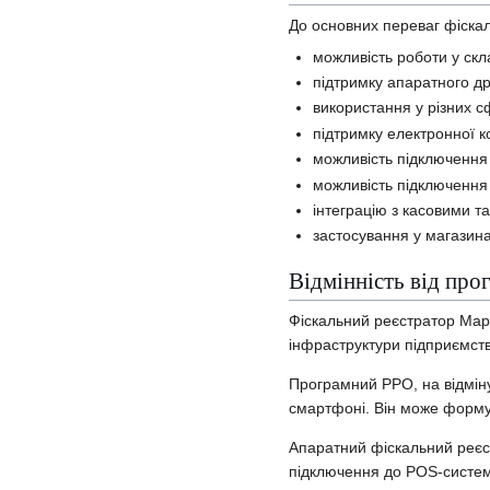
До основних переваг фіскал
можливість роботи у скл
підтримку апаратного дру
використання у різних с
підтримку електронної к
можливість підключення 
можливість підключення 
інтеграцію з касовими т
застосування у магазина
Відмінність від пр
Фіскальний реєстратор Марі
інфраструктури підприємств
Програмний РРО, на відміну
смартфоні. Він може форму
Апаратний фіскальний реєст
підключення до POS-системи