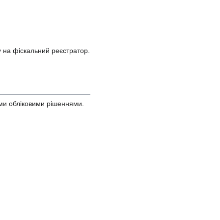
у на фіскальний реєстратор.
ми обліковими рішеннями.