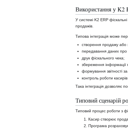
Використання у K2
У системі K2 ERP фіскальні 
продажів.
Типова інтеграція може пе
створення продажу або 
передавання даних про 
друк фіскального чека;
збереження інформації п
формування звітності з
контроль роботи касирів 
Така інтеграція дозволяє по
Типовий сценарій р
Типовий процес роботи з ф
Касир створює прода
Програма розраховує 