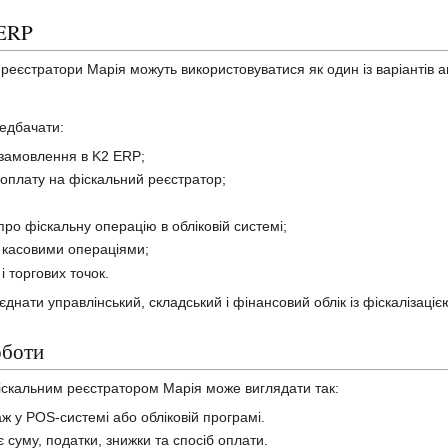
 ERP
реєстратори Марія можуть використовуватися як один із варіантів а
редбачати:
замовлення в K2 ERP;
оплату на фіскальний реєстратор;
ро фіскальну операцію в обліковій системі;
а касовими операціями;
і торгових точок.
єднати управлінський, складський і фінансовий облік із фіскалізаціє
оботи
іскальним реєстратором Марія може виглядати так:
ж у POS-системі або обліковій програмі.
суму, податки, знижки та спосіб оплати.