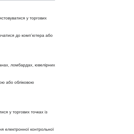
истовуватися у торгових
лючатися до комп’ютера або
анах, ломбардах, ювелірних
мою або обліковою
ся у торгових точках із
ня електронної контрольної