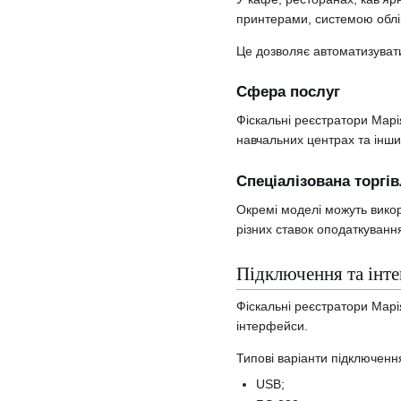
принтерами, системою облі
Це дозволяє автоматизувати
Сфера послуг
Фіскальні реєстратори Марі
навчальних центрах та інших
Спеціалізована торгі
Окремі моделі можуть вико
різних ставок оподаткуванн
Підключення та інте
Фіскальні реєстратори Марі
інтерфейси.
Типові варіанти підключенн
USB;