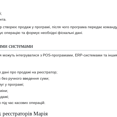
і;
нта.
ир створює продаж у програмі, після чого програма передає команд
ує операцію та формує необхідні фіскальні дані.
вими системами
ія можуть інтегруватися з POS-програмами, ERP-системами та інши
 дані про продажі на реєстратор;
и без ручного введення суми;
луг у програмі;
міни;
дажі;
під час касових операцій.
 реєстраторів Марія