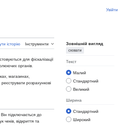
Увійти
Зовнішній вигляд
ти історію
Інструменти
сховати
стовуються для фіскалізації
Текст
ролюючих органів.
Малий
еках, магазинах,
Стандартний
 реєструвати розрахункові
Великий
Ширина
Стандартний
 Він підключається до
Широкий
 чеків, відкриття та