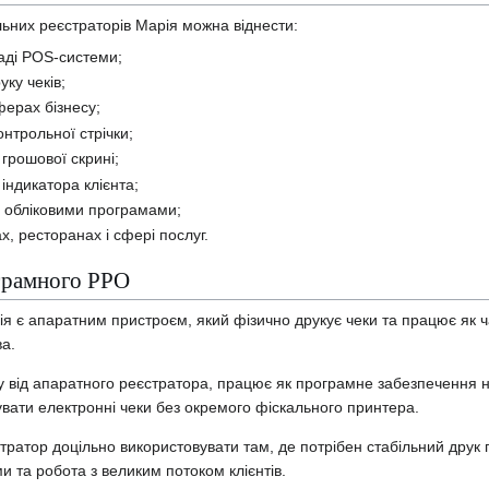
ьних реєстраторів Марія можна віднести:
аді POS-системи;
ку чеків;
ферах бізнесу;
онтрольної стрічки;
грошової скрині;
індикатора клієнта;
а обліковими програмами;
х, ресторанах і сфері послуг.
ограмного РРО
я є апаратним пристроєм, який фізично друкує чеки та працює як ч
а.
 від апаратного реєстратора, працює як програмне забезпечення н
вати електронні чеки без окремого фіскального принтера.
ратор доцільно використовувати там, де потрібен стабільний друк 
 та робота з великим потоком клієнтів.