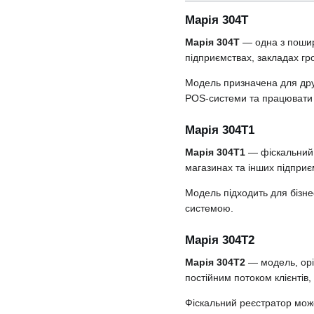
Марія 304Т
Марія 304Т
— одна з пошире
підприємствах, закладах гр
Модель призначена для друк
POS-системи та працювати 
Марія 304Т1
Марія 304Т1
— фіскальний 
магазинах та інших підприє
Модель підходить для бізне
системою.
Марія 304Т2
Марія 304Т2
— модель, орі
постійним потоком клієнтів,
Фіскальний реєстратор мож