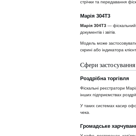
стрічки та передавання фіс
Марія 304Т3
Марія 304Т3
— фіскальний 
документів і звітів.
Модель може застосовуватис
скрині або індикатора клієнт
Сфери застосування
Роздрібна торгівля
Фіскальні реєстратори Марі
інших підприємствах роздріб
У таких системах касир офо
чека.
Громадське харчуван
У кафе, ресторанах, кав’я