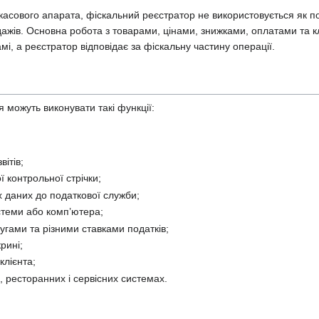
 касового апарата, фіскальний реєстратор не використовується як п
ажів. Основна робота з товарами, цінами, знижками, оплатами та к
амі, а реєстратор відповідає за фіскальну частину операції.
 можуть виконувати такі функції:
вітів;
 контрольної стрічки;
 даних до податкової служби;
теми або комп’ютера;
угами та різними ставками податків;
рині;
клієнта;
, ресторанних і сервісних системах.