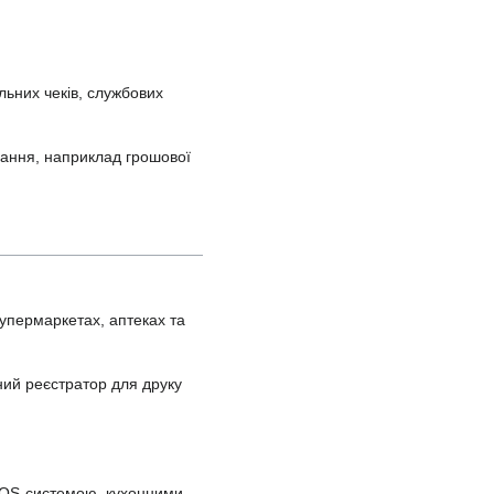
льних чеків, службових
нання, наприклад грошової
супермаркетах, аптеках та
ний реєстратор для друку
 POS-системою, кухонними