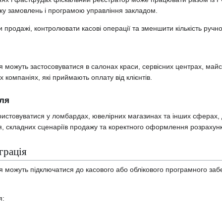
ку замовлень і програмою управління закладом.
 продажі, контролювати касові операції та зменшити кількість ручн
я можуть застосовуватися в салонах краси, сервісних центрах, май
 компаніях, які приймають оплату від клієнтів.
вля
ристовуватися у ломбардах, ювелірних магазинах та інших сферах,
я, складних сценаріїв продажу та коректного оформлення розрахунк
грація
я можуть підключатися до касового або облікового програмного заб
я: