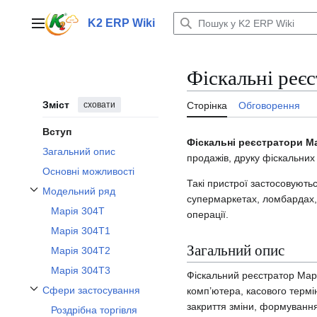
Перейти
до
K2 ERP Wiki
Головне меню
вмісту
Фіскальні реє
Зміст
сховати
Сторінка
Обговорення
Вступ
Фіскальні реєстратори М
Загальний опис
продажів, друку фіскальних
Основні можливості
Такі пристрої застосовуютьс
Модельний ряд
супермаркетах, ломбардах, 
Перемкнути підрозділ Модельний ряд
Марія 304Т
операції.
Марія 304Т1
Загальний опис
Марія 304Т2
Марія 304Т3
Фіскальний реєстратор Марі
Сфери застосування
комп’ютера, касового термін
Перемкнути підрозділ Сфери застосування
закриття зміни, формування 
Роздрібна торгівля