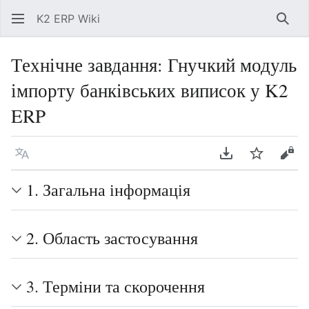
K2 ERP Wiki
Знай
Технічне завдання: Гнучкий модуль
імпорту банківських виписок у K2
ERP
Мова
Завантажити P
Спостері
Пер
1. Загальна інформація
2. Область застосування
3. Терміни та скорочення