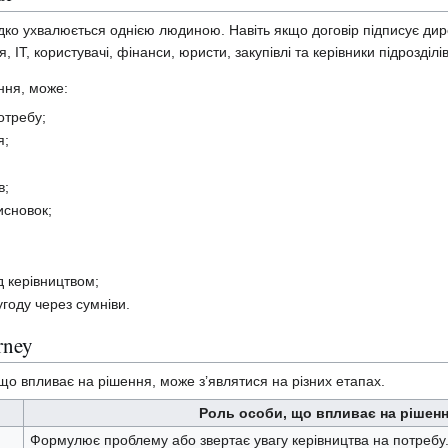
дко ухвалюється однією людиною. Навіть якщо договір підписує дир
 IT, користувачі, фінанси, юристи, закупівлі та керівники підрозділів
ння, може:
отребу;
я;
в;
исновок;
д керівництвом;
году через сумніви.
rney
що впливає на рішення, може з’являтися на різних етапах.
Роль особи, що впливає на рішен
Формулює проблему або звертає увагу керівництва на потребу