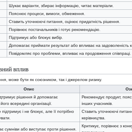
Шукає варіанти, збирає інформацію, читає матеріали.
Пояснює процеси, вимоги, обмеження.
Ставить уточнюючі питання, оцінює придатність рішення.
Порівнює постачальників і готує рекомендацію.
Підтримує або блокує вибір.
Допомагає приймати результат або впливає на задоволеність к
Повідомляє про проблеми, впливає на продовження співпраці.
ивний вплив
ня, може бути як союзником, так і джерелом ризику.
Опис
Оз
дтримує рішення й допомагає
Рекомендує продукт, пояс
його всередині організації.
інших учасників.
підтримує і не блокує, але її потрібно
Ставить уточнюючі питанн
вати.
керівництва.
Критикує, порівнює з конк
є сумніви або виступає проти рішення.