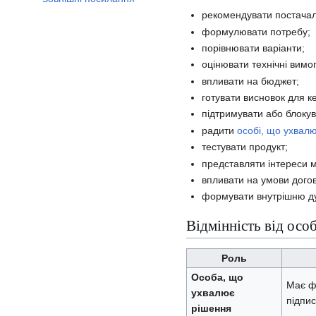
рекомендувати постачал
формулювати потребу;
порівнювати варіанти;
оцінювати технічні вимог
впливати на бюджет;
готувати висновок для к
підтримувати або блокув
радити
особі, що ухвал
тестувати продукт;
представляти інтереси м
впливати на умови дого
формувати внутрішню ду
Відмінність від осо
Роль
Особа, що
Має ф
ухвалює
підпис
рішення