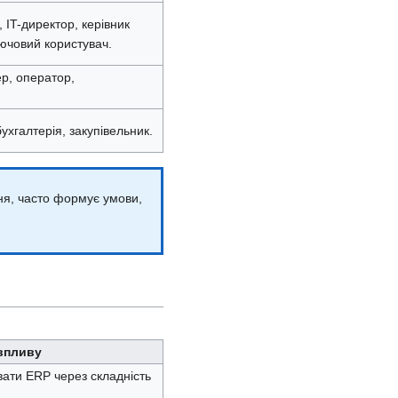
 IT-директор, керівник
лючовий користувач.
р, оператор,
ухгалтерія, закупівельник.
ня, часто формує умови,
впливу
ати ERP через складність