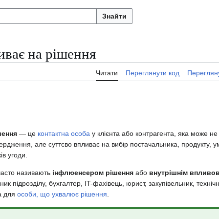
Знайти
иває на рішення
Читати
Переглянути код
Перегляну
шення
— це
контактна особа
у клієнта або контрагента, яка може н
ердження, але суттєво впливає на вибір постачальника, продукту, ум
ів угоди.
часто називають
інфлюенсером рішення
або
внутрішнім впливо
ник підрозділу, бухгалтер, IT-фахівець, юрист, закупівельник, техні
а для
особи, що ухвалює рішення
.