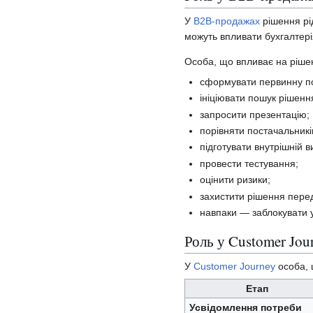
У
B2B-продажах
рішення рі
можуть впливати бухгалтерія,
Особа, що впливає на ріше
сформувати первинну п
ініціювати пошук рішенн
запросити презентацію;
порівняти постачальникі
підготувати внутрішній в
провести тестування;
оцінити ризики;
захистити рішення пере
навпаки — заблокувати у
Роль у Customer Jou
У
Customer Journey
особа, 
Етап
Усвідомлення потреби