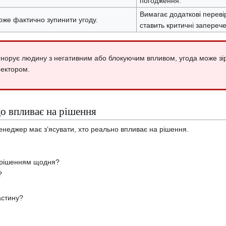
погодження.
Вимагає додаткові перевір
же фактично зупинити угоду.
ставить критичні запереч
орує людину з негативним або блокуючим впливом, угода може зірв
ректором.
о впливає на рішення
менеджер має з’ясувати, хто реально впливає на рішення.
я рішенням щодня?
?
астину?