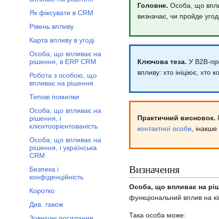
Головне.
Особа, що вплив
Як фіксувати в CRM
визначає, чи пройде угод
Рівень впливу
Карта впливу в угоді
Особа, що впливає на
Ключова теза.
У B2B-про
рішення, в ERP CRM
впливу: хто ініціює, хто 
Робота з особою, що
впливає на рішення
Типові помилки
Особа, що впливає на
Практичний висновок.
рішення, і
клієнтоорієнтованість
контактної особи
, інакш
Особа, що впливає на
рішення, і українська
CRM
Визначення
Безпека і
конфіденційність
Особа, що впливає на рі
Коротко
функціональний вплив на кі
Див. також
Така особа може:
Зовнішні посилання