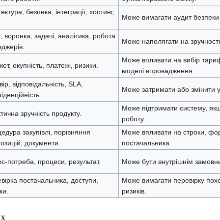
тектура, безпека, інтеграції, хостинг,
Може вимагати аудит безпеки а
 воронка, задачі, аналітика, робота
Може наполягати на зручност
джерів.
Може впливати на вибір тариф
ет, окупність, платежі, ризики.
моделі впровадження.
вір, відповідальність, SLA,
Може затримати або змінити у
іденційність.
Може підтримати систему, як
тична зручність продукту.
роботу.
едура закупівлі, порівняння
Може впливати на строки, фор
озицій, документи.
постачальника.
ес-потреба, процеси, результат.
Може бути внутрішнім замовн
вірка постачальника, доступи,
Може вимагати перевірку пох
ки.
ризиків.
ах