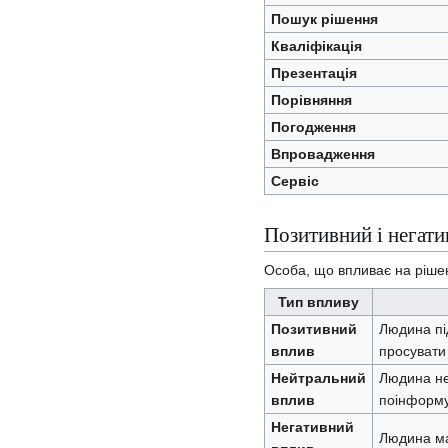
Пошук рішення
Кваліфікація
Презентація
Порівняння
Погодження
Впровадження
Сервіс
Позитивний і негат
Особа, що впливає на рішен
Тип впливу
Позитивний
Людина пі
вплив
просувати 
Нейтральний
Людина не 
вплив
поінформу
Негативний
Людина ма