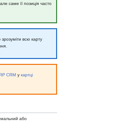
але саме її позиція часто
 зрозуміти всю карту
ння.
RP CRM
у
картці
рмальний або