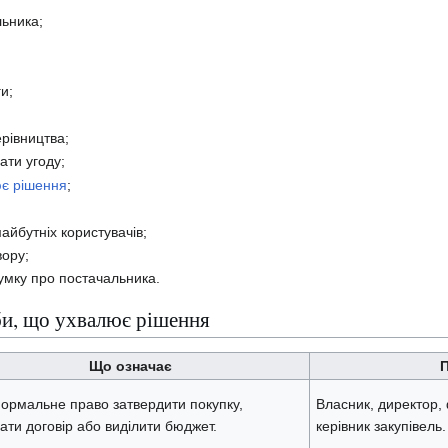
ьника;
и;
ерівництва;
ати угоду;
ює рішення
;
айбутніх користувачів;
вору;
мку про постачальника.
би, що ухвалює рішення
Що означає
ормальне право затвердити покупку,
Власник, директор,
ати договір або виділити бюджет.
керівник закупівель.