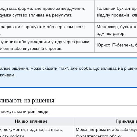
вжди має формальне право затвердження,
Головний бухгалтер,
 думка суттєво впливає на результат.
відділу продажів, к
працювати з продуктом або сервісом після
Менеджер, бухгалте
.
адміністратор.
упинити або ускладнити угоду через ризики,
Юрист, IT-безпека, б
чення або внутрішній спротив.
лює рішення, може сказати “так”, але особа, що впливає на рішен
ожливим.
пливають на рішення
 можуть мати різні люди.
На що впливає
Приклад 
к, документи, податки, звітність,
Може підтримати або заблокув
ність роботи.
бухгалтерського обліку.