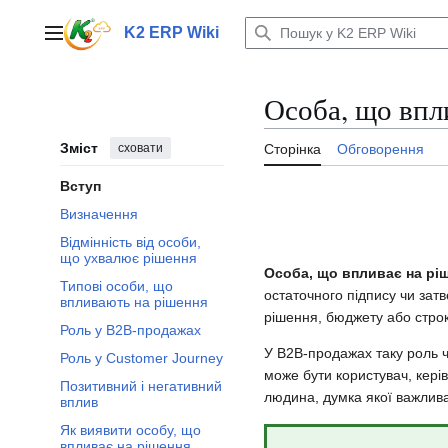
Перейти
до
K2 ERP Wiki
Головне меню
вмісту
Особа, що впл
Зміст
сховати
Сторінка
Обговорення
Вступ
Визначення
Відмінність від особи,
що ухвалює рішення
Особа, що впливає на рі
Типові особи, що
остаточного підпису чи затв
впливають на рішення
рішення, бюджету або строк
Роль у B2B-продажах
У B2B-продажах таку роль 
Роль у Customer Journey
може бути користувач, керів
Позитивний і негативний
людина, думка якої важлив
вплив
Як виявити особу, що
впливає на рішення