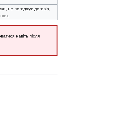
ки, не погоджує договір,
ення.
атися навіть після