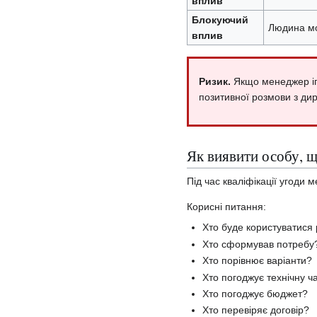
вплив
Блокуючий
Людина мо
вплив
Ризик.
Якщо менеджер ігн
позитивної розмови з ди
Як виявити особу, щ
Під час кваліфікації угоди 
Корисні питання:
Хто буде користуватис
Хто сформував потребу
Хто порівнює варіанти?
Хто погоджує технічну ч
Хто погоджує бюджет?
Хто перевіряє договір?