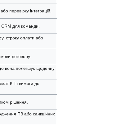
бо перевірку інтеграцій.
і CRM для команди.
у, строку оплати або
мови договору.
що вона полегшує щоденну
мат КП і вимоги до
иком рішення.
одження ПЗ або санкційних