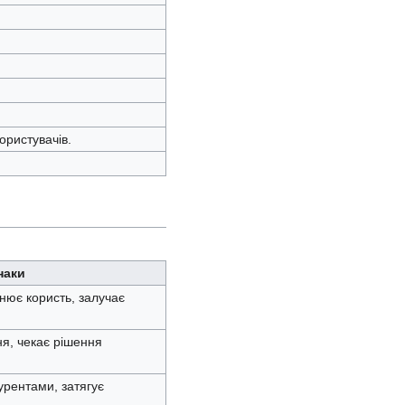
ористувачів.
наки
нює користь, залучає
я, чекає рішення
урентами, затягує