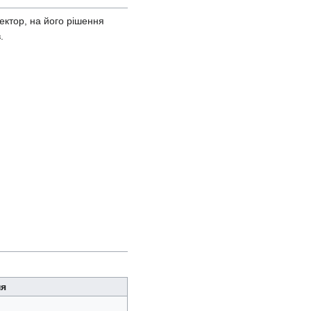
ектор, на його рішення
.
ня
.