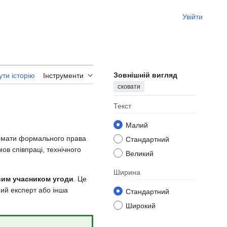
Увійти
Зовнішній вигляд
ти історію
Інструменти
сховати
Текст
Малий
е мати формального права
Стандартний
ов співпраці, технічного
Великий
Ширина
вим учасником угоди
. Це
чний експерт або інша
Стандартний
Широкий