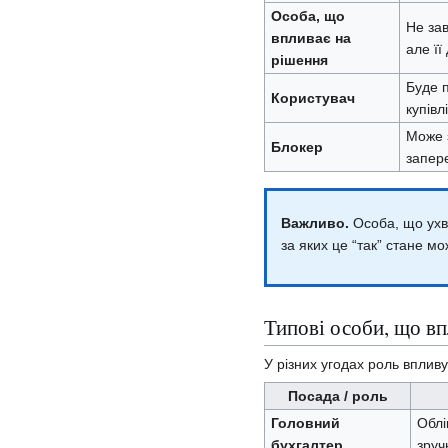
Особа, що
Не за
впливає на
але її
рішення
Буде 
Користувач
купівлі
Може з
Блокер
запере
Важливо.
Особа, що ухва
за яких це “так” стане м
Типові особи, що в
У різних угодах роль впливу
Посада / роль
Головний
Облі
бухгалтер
зруч