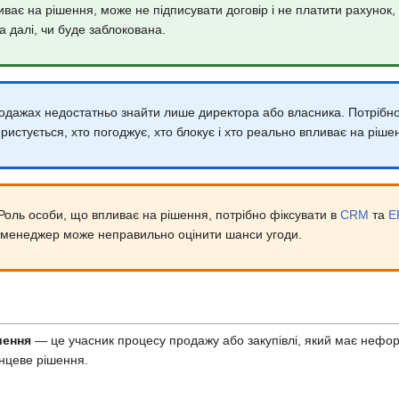
ає на рішення, може не підписувати договір і не платити рахунок, 
а далі, чи буде заблокована.
дажах недостатньо знайти лише директора або власника. Потрібно
користується, хто погоджує, хто блокує і хто реально впливає на ріше
Роль особи, що впливає на рішення, потрібно фіксувати в
CRM
та
E
е менеджер може неправильно оцінити шанси угоди.
шення
— це учасник процесу продажу або закупівлі, який має нефо
нцеве рішення.