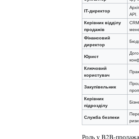
Архі
IT-директор
API.
Керівник відділу
CRM,
продажів
мене
Фінансовий
Бюдж
директор
Дого
Юрист
конф
Ключовий
Прак
користувач
Проц
Закупівельник
проп
Керівник
Бізн
підрозділу
Пере
Служба безпеки
ризи
Роль у B2B-продаж