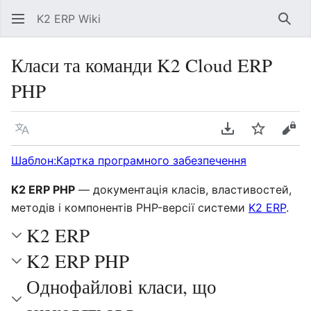
K2 ERP Wiki
Знай
Класи та команди K2 Cloud ERP
PHP
Мова
Завантажити P
Спостері
Пер
Шаблон:Картка програмного забезпечення
K2 ERP PHP
— документація класів, властивостей,
методів і компонентів PHP-версії системи
K2 ERP
.
K2 ERP
K2 ERP PHP
Однофайлові класи, що