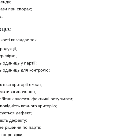
ренду;
ази при спорах;
ь.
оцес
кості виглядає так:
родукції;
ревірки;
ь одиниць у партії;
ть одиниць для контролю;
ться критерії якості;
мативні значення;
обітник вносить фактичні результати;
повідність кожного критерію;
ксується дефект;
ість дефекту;
е рішення по партії;
 перевірки;