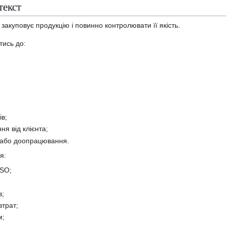
текст
закуповує продукцію і повинно контролювати її якість.
тись до:
ів;
ня від клієнта;
у або доопрацювання.
я:
ISO;
в;
трат;
м;