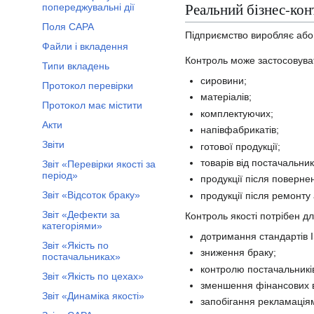
Реальний бізнес-кон
попереджувальні дії
Поля CAPA
Підприємство виробляє або 
Файли і вкладення
Контроль може застосовува
Типи вкладень
сировини;
Протокол перевірки
матеріалів;
Протокол має містити
комплектуючих;
Акти
напівфабрикатів;
Звіти
готової продукції;
товарів від постачальник
Звіт «Перевірки якості за
період»
продукції після повернен
Звіт «Відсоток браку»
продукції після ремонт
Звіт «Дефекти за
Контроль якості потрібен дл
категоріями»
дотримання стандартів 
Звіт «Якість по
зниження браку;
постачальниках»
контролю постачальникі
Звіт «Якість по цехах»
зменшення фінансових в
Звіт «Динаміка якості»
запобігання рекламація