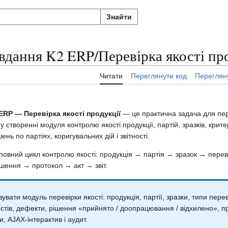
Знайти
авдання K2 ERP/Перевірка якості пр
Читати
Переглянути код
Перегляну
ERP — Перевірка якості продукції
— це практична задача для пер
у створенні модуля контролю якості продукції, партій, зразків, крите
нь по партіях, коригувальних дій і звітності.
овний цикл контролю якості: продукція → партія → зразок → перев
шення → протокол → акт → звіт.
увати модуль перевірки якості: продукція, партії, зразки, типи переві
стів, дефекти, рішення «прийнято / доопрацювання / відхилено», пр
и, AJAX-інтерактив і аудит.