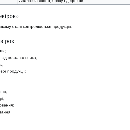
Аналітика якості, браку і дефектів
евірок»
 якому етапі контролюється продукція.
евірок
ни;
в від постачальника;
ь;
вої продукції;
ння;
ії;
ювання;
вання;