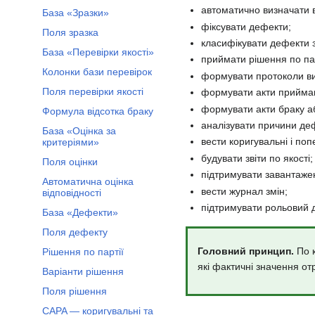
автоматично визначати в
База «Зразки»
фіксувати дефекти;
Поля зразка
класифікувати дефекти з
База «Перевірки якості»
приймати рішення по пар
Колонки бази перевірок
формувати протоколи в
Поля перевірки якості
формувати акти прийма
формувати акти браку а
Формула відсотка браку
аналізувати причини деф
База «Оцінка за
вести коригувальні і поп
критеріями»
будувати звіти по якості;
Поля оцінки
підтримувати завантажен
Автоматична оцінка
вести журнал змін;
відповідності
підтримувати рольовий 
База «Дефекти»
Поля дефекту
Головний принцип.
По к
Рішення по партії
які фактичні значення от
Варіанти рішення
Поля рішення
CAPA — коригувальні та