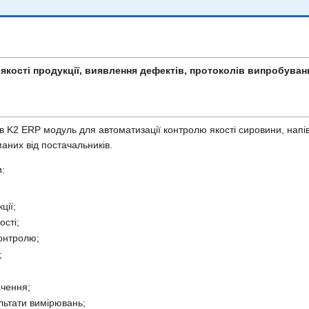
якості продукції, виявлення дефектів, протоколів випробувань
 K2 ERP модуль для автоматизації контролю якості сировини, напів
маних від постачальників.
:
ції;
ості;
онтролю;
;
ачення;
льтати вимірювань;