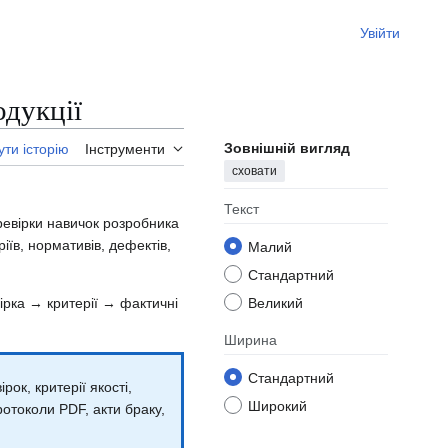
Увійти
одукції
Зовнішній вигляд
ти історію
Інструменти
сховати
Текст
евірки навичок розробника
ріїв, нормативів, дефектів,
Малий
Стандартний
ірка → критерії → фактичні
Великий
Ширина
Стандартний
рок, критерії якості,
Широкий
отоколи PDF, акти браку,