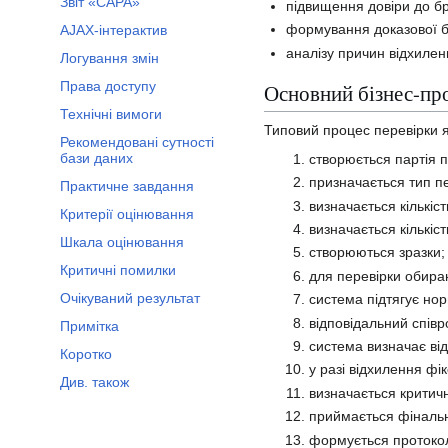
Звіт «CAPA»
підвищення довіри до б
формування доказової б
AJAX-інтерактив
аналізу причин відхилен
Логування змін
Права доступу
Основний бізнес-пр
Технічні вимоги
Типовий процес перевірки я
Рекомендовані сутності
бази даних
створюється партія п
призначається тип пе
Практичне завдання
визначається кількіст
Критерії оцінювання
визначається кількіс
Шкала оцінювання
створюються зразки;
Критичні помилки
для перевірки обираю
Очікуваний результат
система підтягує нор
відповідальний співр
Примітка
система визначає від
Коротко
у разі відхилення фі
Див. також
визначається критичн
приймається фінальн
формується протокол