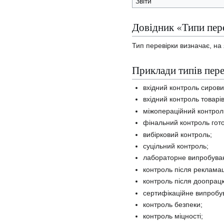
Звіти
Довідник «Типи пер
Тип перевірки визначає, на
Приклади типів пер
вхідний контроль сирови
вхідний контроль товарі
міжопераційний контрол
фінальний контроль гото
вибірковий контроль;
суцільний контроль;
лабораторне випробува
контроль після рекламац
контроль після доопрац
сертифікаційне випробу
контроль безпеки;
контроль міцності;