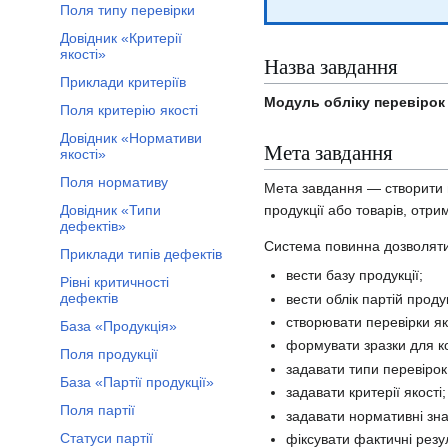
Поля типу перевірки
Довідник «Критерії
якості»
Назва завдання
Приклади критеріїв
Модуль обліку перевірок 
Поля критерію якості
Довідник «Нормативи
Мета завдання
якості»
Поля нормативу
Мета завдання — створити в
Довідник «Типи
продукції або товарів, отри
дефектів»
Система повинна дозволяти
Приклади типів дефектів
вести базу продукції;
Рівні критичності
дефектів
вести облік партій продук
створювати перевірки як
База «Продукція»
формувати зразки для к
Поля продукції
задавати типи перевірок
База «Партії продукції»
задавати критерії якості;
Поля партії
задавати нормативні зн
Статуси партії
фіксувати фактичні резу