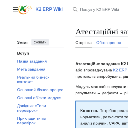
Перейти
до
K2 ERP Wiki
Головне меню
вмісту
Атестаційні з
Зміст
сховати
Сторінка
Обговорення
Вступ
Назва завдання
Атестаційне завдання K2 
Мета завдання
або впроваджувача
K2 ERP
протоколів випробувань, ріше
Реальний бізнес-
контекст
Модуль має забезпечувати п
Основний бізнес-процес
результати → дефекти → рі
Основні об’єкти модуля
Довідник «Типи
перевірок»
Коротко.
Потрібно реаліз
нормативи, результати те
Приклади типів
перевірок
аналіз причин, CAPA, звіт