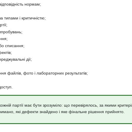
ідповідність нормам;
а типами і критичністю;
тії;
ипробувань;
ння;
бо списання;
ектів;
ереджувальні дії;
ня файлів, фото і лабораторних результатів;
доступ.
ожній партії має бути зрозуміло: що перевірялось, за якими критері
римано, які дефекти знайдено і яке фінальне рішення прийнято.