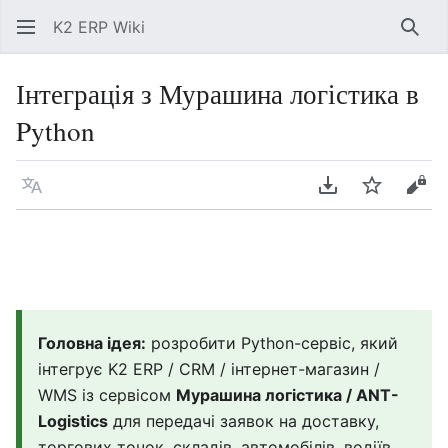
K2 ERP Wiki
Знай
Інтеграція з Мурашина логістика в
Python
Мова
Завантажити P
Спостері
Пер
Головна ідея:
розробити Python-сервіс, який
інтегрує K2 ERP / CRM / інтернет-магазин /
WMS із сервісом
Мурашина логістика / ANT-
Logistics
для передачі заявок на доставку,
торгових точок, складів, автомобілів, водіїв,